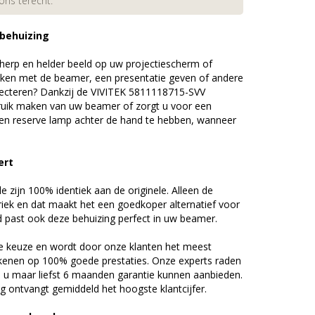
 ons terecht.
 behuizing
erp en helder beeld op uw projectiescherm of
ijken met de beamer, een presentatie geven of andere
ecteren? Dankzij de VIVITEK 5811118715-SVV
uik maken van uw beamer of zorgt u voor een
 een reserve lamp achter de hand te hebben, wanneer
ert
zijn 100% identiek aan de originele. Alleen de
riek en dat maakt het een goedkoper alternatief voor
d past ook deze behuizing perfect in uw beamer.
 keuze en wordt door onze klanten het meest
kenen op 100% goede prestaties. Onze experts raden
u maar liefst 6 maanden garantie kunnen aanbieden.
 ontvangt gemiddeld het hoogste klantcijfer.