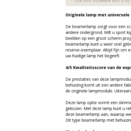
Ook voor installatie kunt u bij
Originele lamp met universele
De beamerlamp zorgt voor een sch
andere ondergrond. Wilt u sport k
beelden op een groot scherm proj
beamerlamp kunt u weer snel gebr
reserve-exemplaar. Altijd fijn om
uw huidige lamp het begeeft.
4/5 Kwaliteitsscore van de exp
De prestaties van deze lampmodule 
behuizing komt uit een andere fab
de originele lampmodule. Uiteraar
Deze lamp optie vormt een slimme
gekozen. Met deze lamp kunt u re
deze beamerlamp aan, waarop we 
Dit type beamerlamp met behuizing