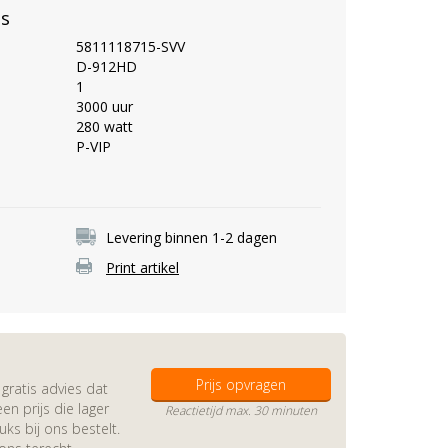
es
5811118715-SVV
D-912HD
1
3000 uur
280 watt
P-VIP
Levering binnen 1-2 dagen
Print artikel
Prijs opvragen
gratis advies dat
en prijs die lager
Reactietijd max. 30 minuten
s bij ons bestelt.