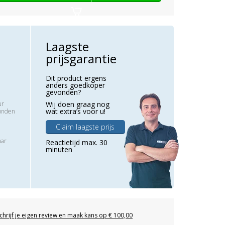
Laagste
prijsgarantie
Dit product ergens
anders goedkoper
gevonden?
ur
Wij doen graag nog
wat extra’s voor u!
zonden
Claim laagste prijs
aar
Reactietijd max. 30
minuten
chrijf je eigen review en maak kans op € 100,00