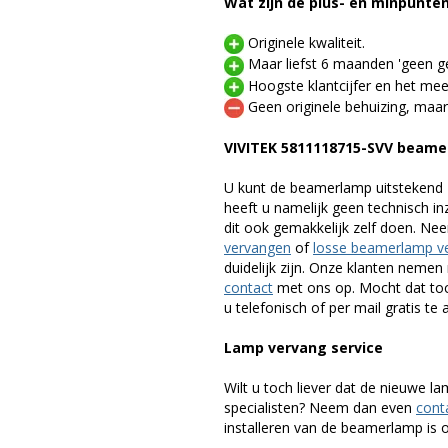
Wat zijn de plus- en minpunte
Originele kwaliteit.
Maar liefst 6 maanden 'geen ge
Hoogste klantcijfer en het mee
Geen originele behuizing, maar
VIVITEK 5811118715-SVV beam
U kunt de beamerlamp uitstekend 
heeft u namelijk geen technisch i
dit ook gemakkelijk zelf doen. Ne
vervangen
of
losse beamerlamp v
duidelijk zijn. Onze klanten neme
contact
met ons op. Mocht dat toc
u telefonisch of per mail gratis te 
Lamp vervang service
Wilt u toch liever dat de nieuwe 
specialisten? Neem dan even
cont
installeren van de beamerlamp is oo