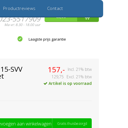
Inloggen
Nieuwe Klant
Productreviews
Contact
Hulp nodig?
0
€0,00
023-5517909
Ma-vr: 8.30 - 18.00 uur
Laagste prijs garantie
715-SVV
157,-
Incl. 21% btw
et
129,75
Excl. 21% btw
Artikel is op voorraad
voegen aan winkelwagen
Gratis thuisbezorgd