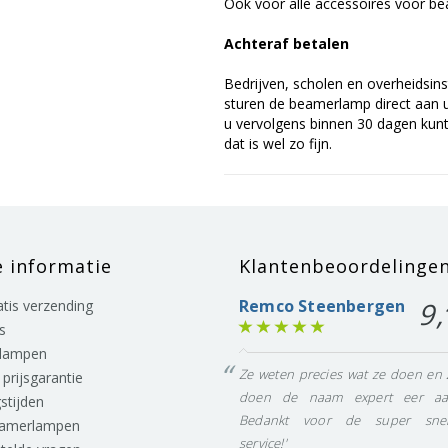
Ook voor alle accessoires voor bea
Achteraf betalen
Bedrijven, scholen en overheidsins
sturen de beamerlamp direct aan u 
u vervolgens binnen 30 dagen kunt 
dat is wel zo fijn.
e informatie
Klantenbeoordelinge
Remco Steenbergen
9,
ratis verzending
s
lampen
Ze weten precies wat ze doen en 
prijsgarantie
doen de naam expert eer aa
stijden
Bedankt voor de super snel
eamerlampen
service!'