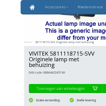
Accessoires
Klantenservice
Klantbeoordeling 9,0
Bekijk alle 1000+ review
Originele kwaliteitsproducten
20 
Home
/
5811118715-SVV Originele lamp met behuizing
VIVITEK 5811118715-SVV
Originele lamp met
behuizing
EAN code: 8886462563749
Toevoegen aan winkelwagen
Gratis verzending
Snelle levering