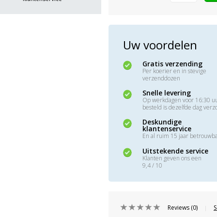
Uw voordelen
Gratis verzending
Per koerier en in stevige
verzenddozen
Snelle levering
Op werkdagen voor 16:30 u
besteld is dezelfde dag ver
Deskundige
klantenservice
En al ruim 15 jaar betrouwb
Uitstekende service
Klanten geven ons een
9,4 / 10
Reviews (0)
S
|