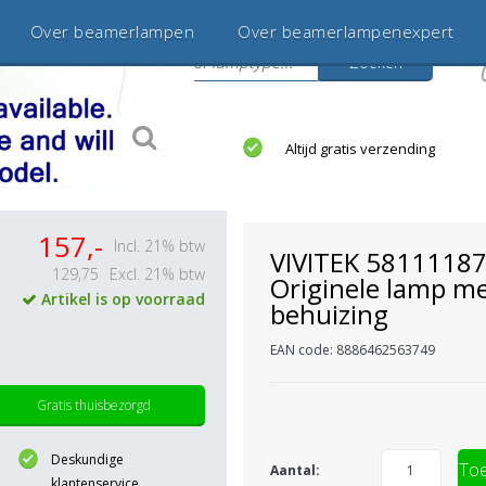
Over beamerlampen
Over beamerlampenexpert
Zoeken
s
jaar betrouwbaar en ervaren
Altijd gratis verzending
157,-
Incl. 21% btw
VIVITEK 5811118
129,75
Excl. 21% btw
Originele lamp m
Artikel is op voorraad
behuizing
EAN code: 8886462563749
Gratis thuisbezorgd
Deskundige
Toe
Aantal:
klantenservice