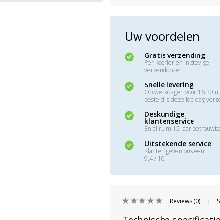
Uw voordelen
Gratis verzending
Per koerier en in stevige
verzenddozen
Snelle levering
Op werkdagen voor 16:30 u
besteld is dezelfde dag ver
Deskundige
klantenservice
En al ruim 15 jaar betrouwb
Uitstekende service
Klanten geven ons een
9,4 / 10
Reviews (0)
S
|
Technische specificati