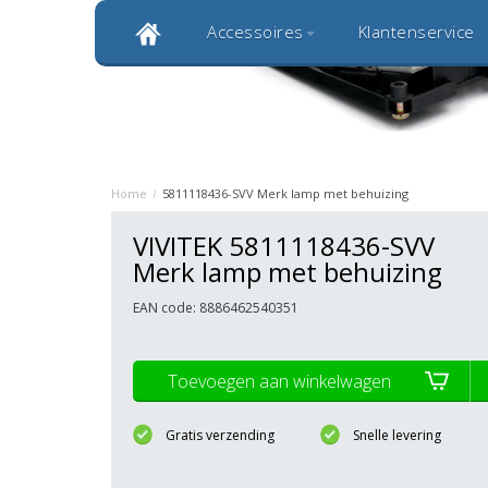
Accessoires
Klantenservice
Klantbeoordeling 9,0
Bekijk alle 1000+ review
Originele kwaliteitsproducten
20 
Home
/
5811118436-SVV Merk lamp met behuizing
VIVITEK 5811118436-SVV
Merk lamp met behuizing
EAN code: 8886462540351
Toevoegen aan winkelwagen
Gratis verzending
Snelle levering