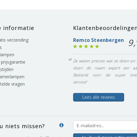
e informatie
Klantenbeoordelinge
Remco Steenbergen
9,
ratis verzending
s
lampen
Ze weten precies wat ze doen en 
prijsgarantie
doen de naam expert eer aa
stijden
Bedankt voor de super snel
eamerlampen
service!'
stelde vragen
Lees alle reviews
 u niets missen?