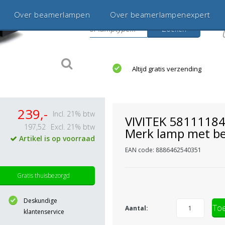
Over beamerlampen
Over beamerlampenexpert
Zoeken
s
jaar betrouwbaar en ervaren
Altijd gratis verzending
239,-
Incl. 21% btw
VIVITEK 5811118
197,52
Excl. 21% btw
Merk lamp met be
Artikel is op voorraad
EAN code: 8886462540351
Gratis thuisbezorgd
Deskundige
Toe
Aantal:
klantenservice