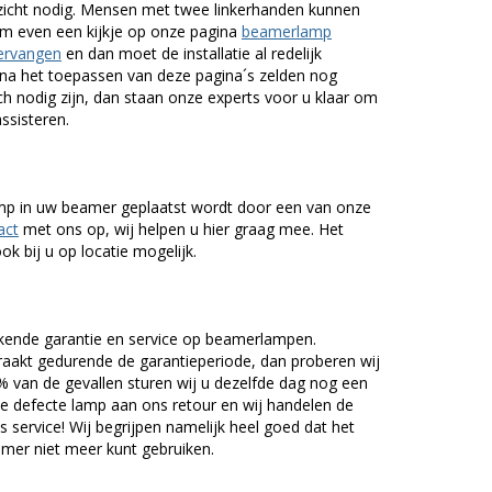
nzicht nodig. Mensen met twee linkerhanden kunnen
em even een kijkje op onze pagina
beamerlamp
ervangen
en dan moet de installatie al redelijk
n na het toepassen van deze pagina´s zelden nog
h nodig zijn, dan staan onze experts voor u klaar om
assisteren.
lamp in uw beamer geplaatst wordt door een van onze
act
met ons op, wij helpen u hier graag mee. Het
k bij u op locatie mogelijk.
kende garantie en service op beamerlampen.
akt gedurende de garantieperiode, dan proberen wij
5% van de gevallen sturen wij u dezelfde dag nog een
e defecte lamp aan ons retour en wij handelen de
as service! Wij begrijpen namelijk heel goed dat het
amer niet meer kunt gebruiken.