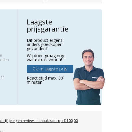
Laagste
prijsgarantie
Dit product ergens
anders goedkoper
gevonden?
ur
Wij doen graag nog
wat extra’s voor u!
zonden
Claim laagste prijs
aar
Reactietijd max. 30
minuten
chrijf je eigen review en maak kans op € 100,00
es