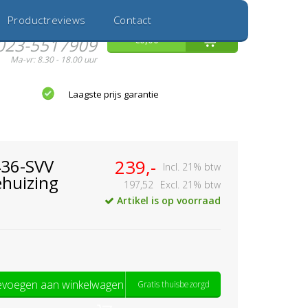
Inloggen
Nieuwe Klant
Productreviews
Contact
Hulp nodig?
0
€0,00
023-5517909
Ma-vr: 8.30 - 18.00 uur
Laagste prijs garantie
436-SVV
239,-
Incl. 21% btw
huizing
197,52
Excl. 21% btw
Artikel is op voorraad
voegen aan winkelwagen
Gratis thuisbezorgd