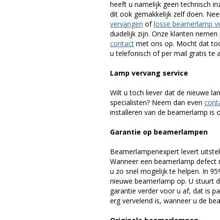
heeft u namelijk geen technisch i
dit ook gemakkelijk zelf doen. Ne
vervangen
of
losse beamerlamp v
duidelijk zijn. Onze klanten neme
contact
met ons op. Mocht dat toc
u telefonisch of per mail gratis te 
Lamp vervang service
Wilt u toch liever dat de nieuwe 
specialisten? Neem dan even
cont
installeren van de beamerlamp is oo
Garantie op beamerlampen
Beamerlampenexpert levert uitste
Wanneer een beamerlamp defect ra
u zo snel mogelijk te helpen. In 9
nieuwe beamerlamp op. U stuurt d
garantie verder voor u af, dat is p
erg vervelend is, wanneer u de be