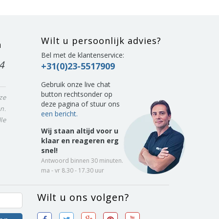
Wilt u persoonlijk advies?
n
Bel met de klantenservice:
4
+31(0)23-5517909
Gebruik onze live chat
button rechtsonder op
ze
deze pagina of stuur ons
n.
een bericht.
le
Wij staan altijd voor u
klaar en reageren erg
snel!
Antwoord binnen 30 minuten.
ma - vr 8.30 - 17.30 uur
Wilt u ons volgen?