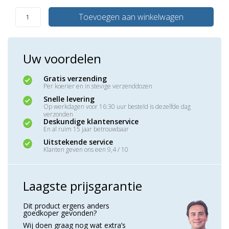
Toevoegen aan winkelwagen
Uw voordelen
Gratis verzending
Per koerier en in stevige verzenddozen
Snelle levering
Op werkdagen voor 16:30 uur besteld is dezelfde dag
verzonden
Deskundige klantenservice
En al ruim 15 jaar betrouwbaar
Uitstekende service
Klanten geven ons een 9,4 / 10
Laagste prijsgarantie
Dit product ergens anders
goedkoper gevonden?
Wij doen graag nog wat extra’s