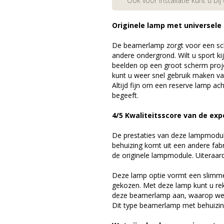
Ook voor installatie kunt u bij
Originele lamp met universele
De beamerlamp zorgt voor een sch
andere ondergrond. Wilt u sport k
beelden op een groot scherm pro
kunt u weer snel gebruik maken v
Altijd fijn om een reserve lamp a
begeeft.
4/5 Kwaliteitsscore van de exp
De prestaties van deze lampmodule 
behuizing komt uit een andere fab
de originele lampmodule. Uiteraar
Deze lamp optie vormt een slimme
gekozen. Met deze lamp kunt u re
deze beamerlamp aan, waarop we 
Dit type beamerlamp met behuizing