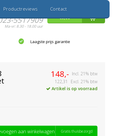
Inloggen
Nieuwe Klant
Productreviews
Contact
Hulp nodig?
0
€0,00
023-5517909
Ma-vr: 8.30 - 18.00 uur
Laagste prijs garantie
8
148,-
Incl. 21% btw
et
122,31
Excl. 21% btw
Artikel is op voorraad
voegen aan winkelwagen
Gratis thuisbezorgd