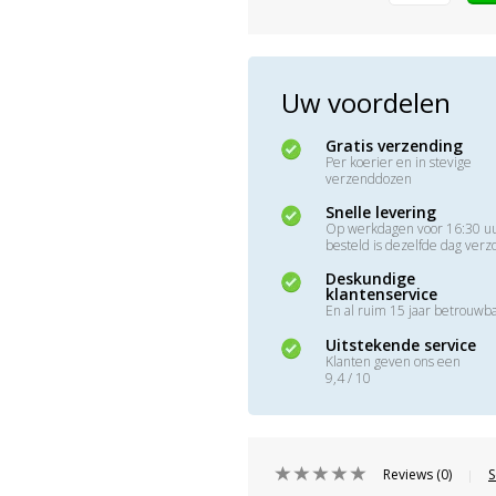
Uw voordelen
Gratis verzending
Per koerier en in stevige
verzenddozen
Snelle levering
Op werkdagen voor 16:30 u
besteld is dezelfde dag ver
Deskundige
klantenservice
En al ruim 15 jaar betrouwb
Uitstekende service
Klanten geven ons een
9,4 / 10
Reviews (0)
S
|