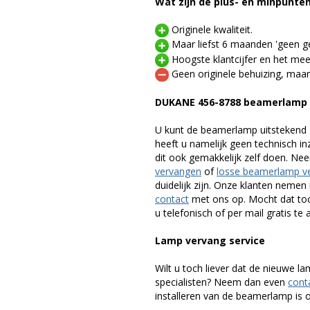
Wat zijn de plus- en minpunte
Originele kwaliteit.
Maar liefst 6 maanden 'geen ge
Hoogste klantcijfer en het mee
Geen originele behuizing, maar
DUKANE 456-8788 beamerlamp
U kunt de beamerlamp uitstekend 
heeft u namelijk geen technisch i
dit ook gemakkelijk zelf doen. Ne
vervangen
of
losse beamerlamp v
duidelijk zijn. Onze klanten neme
contact
met ons op. Mocht dat toc
u telefonisch of per mail gratis te 
Lamp vervang service
Wilt u toch liever dat de nieuwe 
specialisten? Neem dan even
cont
installeren van de beamerlamp is oo