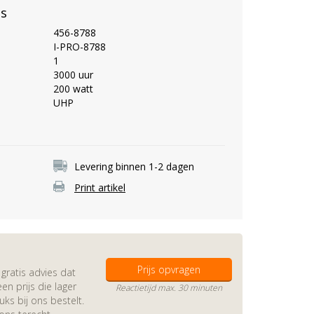
es
456-8788
I-PRO-8788
1
3000 uur
200 watt
UHP
Levering binnen 1-2 dagen
Print artikel
Prijs opvragen
gratis advies dat
en prijs die lager
Reactietijd max. 30 minuten
s bij ons bestelt.