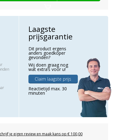
Laagste
prijsgarantie
Dit product ergens
anders goedkoper
gevonden?
ur
Wij doen graag nog
wat extra’s voor u!
zonden
Claim laagste prijs
aar
Reactietijd max. 30
minuten
chrijf je eigen review en maak kans op € 100,00