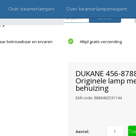
Over beamerlampen
Over beamerlampenexpert
Deskundige
klantenservice
Zoeken
s
jaar betrouwbaar en ervaren
Altijd gratis verzending
DUKANE 456-878
Originele lamp m
behuizing
EAN code: 8886462531144
Toe
Aantal: