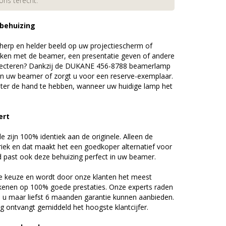
 ons terecht.
 behuizing
erp en helder beeld op uw projectiescherm of
ijken met de beamer, een presentatie geven of andere
jecteren? Dankzij de DUKANE 456-8788 beamerlamp
an uw beamer of zorgt u voor een reserve-exemplaar.
chter de hand te hebben, wanneer uw huidige lamp het
ert
zijn 100% identiek aan de originele. Alleen de
riek en dat maakt het een goedkoper alternatief voor
d past ook deze behuizing perfect in uw beamer.
 keuze en wordt door onze klanten het meest
kenen op 100% goede prestaties. Onze experts raden
u maar liefst 6 maanden garantie kunnen aanbieden.
 ontvangt gemiddeld het hoogste klantcijfer.