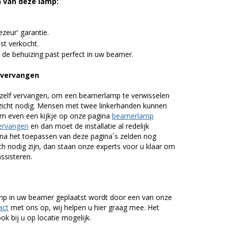
n van deze lamp:
zeur' garantie.
st verkocht.
 de behuizing past perfect in uw beamer.
 vervangen
zelf vervangen, om een beamerlamp te verwisselen
nzicht nodig. Mensen met twee linkerhanden kunnen
em even een kijkje op onze pagina
beamerlamp
ervangen
en dan moet de installatie al redelijk
n na het toepassen van deze pagina´s zelden nog
h nodig zijn, dan staan onze experts voor u klaar om
assisteren.
lamp in uw beamer geplaatst wordt door een van onze
act
met ons op, wij helpen u hier graag mee. Het
k bij u op locatie mogelijk.