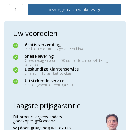
Toevoegen aan winkelwagen
Uw voordelen
Gratis verzending
Per koerier en in stevige verzenddozen
Snelle levering
Op werkdagen voor 16:30 uur besteld is dezelfde dag
verzonden
Deskundige klantenservice
En al ruim 15 jaar betrouwbaar
Uitstekende service
Klanten geven ons een 9,4 / 10
Laagste prijsgarantie
Dit product ergens anders
goedkoper gevonden?
Wij doen graag nog wat extra’s