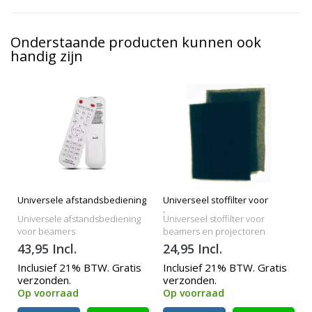
Onderstaande producten kunnen ook
handig zijn
Universele afstandsbediening
Universeel stoffilter voor
beamers
Universele afstandsbediening
Universeel stoffilter voor
voor beamers
beamers en projectoren
43,95 Incl.
24,95 Incl.
Inclusief 21% BTW. Gratis
Inclusief 21% BTW. Gratis
verzonden.
verzonden.
Op voorraad
Op voorraad