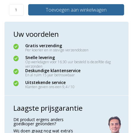
Toevoegen aan winkelwagen
Uw voordelen
Gratis verzending
Per koerier en in stevige verzenddozen
Snelle levering
Op werkdagen voor 16:30 uur besteld is dezelfde dag
verzonden
Deskundige klantenservice
En al ruim 15 jaar betrouwbaar
Uitstekende service
Klanten geven ons een 9,4 / 10
Laagste prijsgarantie
Dit product ergens anders
goedkoper gevonden?
Wij doen graag nog wat extra’s