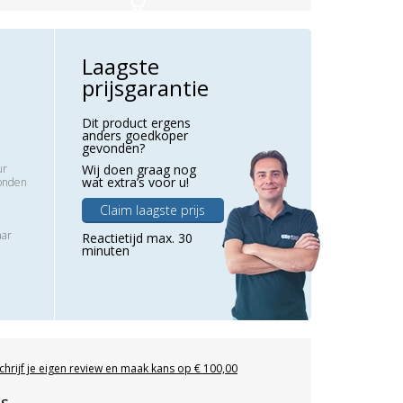
Laagste
prijsgarantie
Dit product ergens
anders goedkoper
gevonden?
ur
Wij doen graag nog
wat extra’s voor u!
zonden
Claim laagste prijs
aar
Reactietijd max. 30
minuten
chrijf je eigen review en maak kans op € 100,00
es