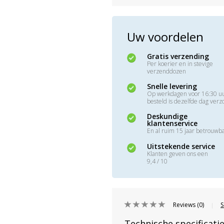
Uw voordelen
Gratis verzending
Per koerier en in stevige
verzenddozen
Snelle levering
Op werkdagen voor 16:30 u
besteld is dezelfde dag ver
Deskundige
klantenservice
En al ruim 15 jaar betrouwb
Uitstekende service
Klanten geven ons een
9,4 / 10
Reviews (0)
S
|
Technische specificati