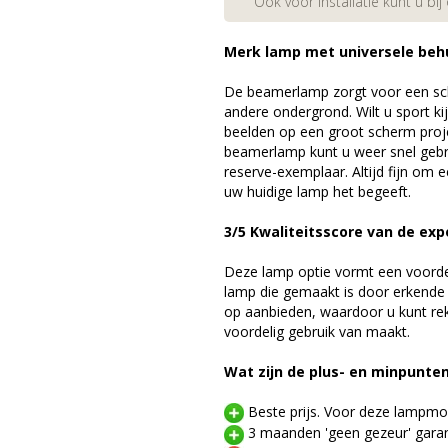
Ook voor installatie kunt u bij
Merk lamp met universele beh
De beamerlamp zorgt voor een sch
andere ondergrond. Wilt u sport k
beelden op een groot scherm pro
beamerlamp kunt u weer snel gebr
reserve-exemplaar. Altijd fijn om
uw huidige lamp het begeeft.
3/5 Kwaliteitsscore van de exp
Deze lamp optie vormt een voord
lamp die gemaakt is door erkende
op aanbieden, waardoor u kunt r
voordelig gebruik van maakt.
Wat zijn de plus- en minpunte
Beste prijs. Voor deze lampmod
3 maanden 'geen gezeur' garan