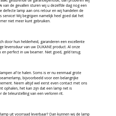
akt gedurende de garantieperiode, dan proberen wij
5% van de gevallen sturen wij u dezelfde dag nog een
e defecte lamp aan ons retour en wij handelen de
as service! Wij begrijpen namelijk heel goed dat het
amer niet meer kunt gebruiken.
 door hun helderheid, garanderen een excellente
nge levensduur van uw DUKANE product. Al onze
en perfect in uw beamer. Niet goed, geld terug.
lampen af te halen. Soms is er nu eenmaal grote
beamerlamp, bijvoorbeeld voor een belangrijke
nement. Neem altijd wel eerst even contact met ons
ophalen, het kan zijn dat een lamp net is
 de teleurstelling van een verloren rit.
mp uit voorraad leverbaar? Dan kunnen wij de lamp