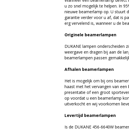
Wanneer een beamerlamp defect ra
u zo snel mogelijk te helpen. In 9
nieuwe beamerlamp op. U stuurt d
garantie verder voor u af, dat is p
erg vervelend is, wanneer u de be
Originele beamerlampen
DUKANE lampen onderscheiden zich
weergave en dragen bij aan de la
beamerlampen passen gemakkelijk 
Afhalen beamerlampen
Het is mogelijk om bij ons beamer
haast met het vervangen van een 
presentatie of een groot sporteve
op voordat u een beamerlamp komt 
uitverkocht en wij voorkomen liever
Levertijd beamerlampen
Is de DUKANE 456-6640W beamerla