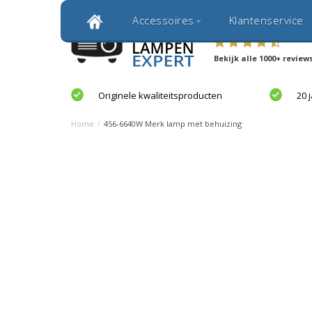
Gratis verzending
Snelle levering
Accessoires
Klantenservice
Klantbeoordeling 9,0
Bekijk alle 1000+ review
Originele kwaliteitsproducten
20 
Home
/
456-6640W Merk lamp met behuizing