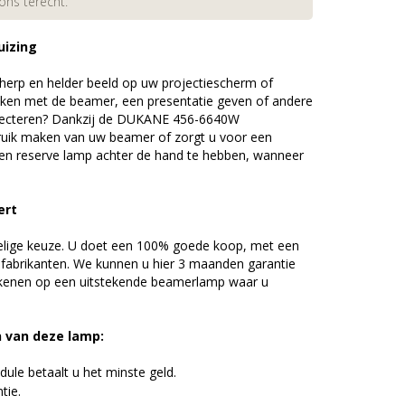
 ons terecht.
uizing
erp en helder beeld op uw projectiescherm of
ijken met de beamer, een presentatie geven of andere
jecteren? Dankzij de DUKANE 456-6640W
uik maken van uw beamer of zorgt u voor een
 een reserve lamp achter de hand te hebben, wanneer
ert
elige keuze. U doet een 100% goede koop, met een
 fabrikanten. We kunnen u hier 3 maanden garantie
ekenen op een uitstekende beamerlamp waar u
n van deze lamp:
ule betaalt u het minste geld.
tie.