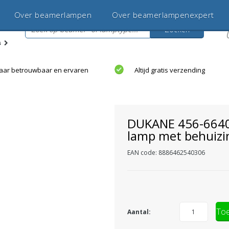
Deskundige
Over beamerlampen
klantenservice
Over beamerlampenexpert
Zoeken
s
jaar betrouwbaar en ervaren
Altijd gratis verzending
DUKANE 456-664
lamp met behuizi
EAN code: 8886462540306
Toe
Aantal: