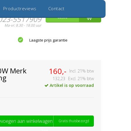
Inloggen
Nieuwe Klant
Productreviews
Contact
Hulp nodig?
0
€0,00
023-5517909
Ma-vr: 8.30 - 18.00 uur
Laagste prijs garantie
0W Merk
160,-
Incl. 21% btw
ng
132,23
Excl. 21% btw
Artikel is op voorraad
voegen aan winkelwagen
Gratis thuisbezorgd