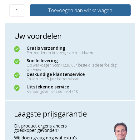
Toevoegen aan winkelwagen
Uw voordelen
Gratis verzending
Per koerier en in stevige verzenddozen
Snelle levering
Op werkdagen voor 16:30 uur besteld is dezelfde dag
verzonden
Deskundige klantenservice
En al ruim 15 jaar betrouwbaar
Uitstekende service
Klanten geven ons een 9,4 / 10
Laagste prijsgarantie
Dit product ergens anders
goedkoper gevonden?
Wij doen graag nog wat extra’s