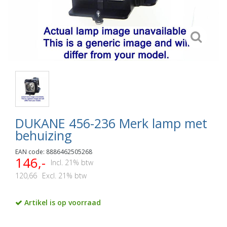
DUKANE 456-236 Merk lamp met
behuizing
EAN code: 8886462505268
146,-
Incl. 21% btw
120,66
Excl. 21% btw
Artikel is op voorraad