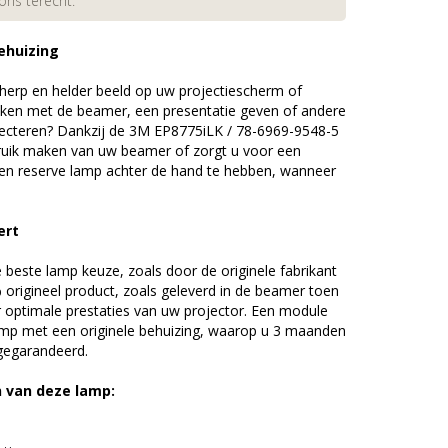
 ons terecht.
ehuizing
erp en helder beeld op uw projectiescherm of
ijken met de beamer, een presentatie geven of andere
ecteren? Dankzij de 3M EP8775iLK / 78-6969-9548-5
uik maken van uw beamer of zorgt u voor een
 een reserve lamp achter de hand te hebben, wanneer
ert
beste lamp keuze, zoals door de originele fabrikant
origineel product, zoals geleverd in de beamer toen
r optimale prestaties van uw projector. Een module
amp met een originele behuizing, waarop u 3 maanden
 gegarandeerd.
n van deze lamp: