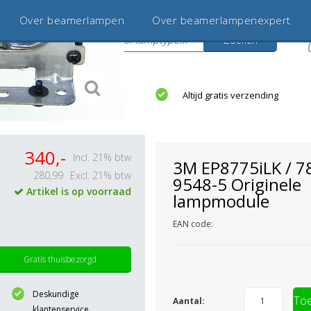
Over beamerlampen
Over beamerlampenexpert
Zoeken
s
jaar betrouwbaar en ervaren
Altijd gratis verzending
340,-
Incl. 21% btw
3M EP8775iLK / 7
280,99
Excl. 21% btw
9548-5 Originele
Artikel is op voorraad
lampmodule
EAN code:
Gratis thuisbezorgd
Deskundige
Toe
Aantal:
klantenservice