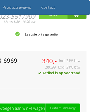
Inloggen
Nieuwe Klant
Productreviews
Contact
Hulp nodig?
0
€0,00
023-5517909
Ma-vr: 8.30 - 18.00 uur
Laagste prijs garantie
8-6969-
340,-
Incl. 21% btw
280,99
Excl. 21% btw
Artikel is op voorraad
voegen aan winkelwagen
Gratis thuisbezorgd