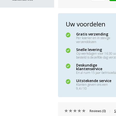
Uw voordelen
Gratis verzending
Per koerier en in stevige
verzenddozen
Snelle levering
Op werkdagen voor 16:30 u
besteld is dezelfde dag ver
Deskundige
klantenservice
En al ruim 15 jaar betrouwb
Uitstekende service
Klanten geven ons een
9,4 / 10
Reviews (0)
S
|