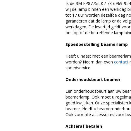
Is de 3M EP8775iLK / 78-6969-954
wij de lamp binnen een werkdag bij
tot 17 uur worden dezelfde dag no
garanderen dat de lamp er de volge
werkdagen. De levertijd geldt voo
ons op of de betreffende lamp binn
Spoedbestelling beamerlamp
Heeft u haast met een beamerlamp
worden? Neem dan even
contact
m
spoedservice.
Onderhoudsbeurt beamer
Een onderhoudsbeurt aan uw beam
beamerlamp. Ook moet u regelmati
goed kwijt kan. Onze specialiste
beamer. Heeft u beameronderhoud 
Ook voor alle accessoires voor bea
Achteraf betalen