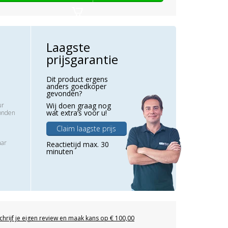
Laagste
prijsgarantie
Dit product ergens
anders goedkoper
gevonden?
ur
Wij doen graag nog
wat extra’s voor u!
zonden
Claim laagste prijs
aar
Reactietijd max. 30
minuten
chrijf je eigen review en maak kans op € 100,00