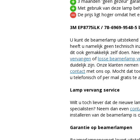
3 maanden 'geen gezeur' garan
Met gebruik van deze lamp beho
De prijs ligt hoger omdat het ee
3M EP8775iLK / 78-6969-9548-
U kunt de beamerlamp uitstekend 
heeft u namelijk geen technisch i
dit ook gemakkelijk zelf doen. Ne
vervangen
of
losse beamerlamp v
duidelijk zijn. Onze klanten neme
contact
met ons op. Mocht dat toc
u telefonisch of per mail gratis te 
Lamp vervang service
Wilt u toch liever dat de nieuwe 
specialisten? Neem dan even
cont
installeren van de beamerlamp is oo
Garantie op beamerlampen
Beamerlampenexpert levert uitste