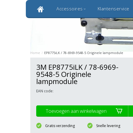
Accessoires
Klantenservice
Klantbeoordeling 9,0
Bekijk alle 1000+ review
Originele kwaliteitsproducten
20 
Home
/
EP8775iLK / 78-6969-9548-5 Originele lampmodule
3M EP8775iLK / 78-6969-
9548-5 Originele
lampmodule
EAN code:
Toevoegen aan winkelwagen
Gratis verzending
Snelle levering