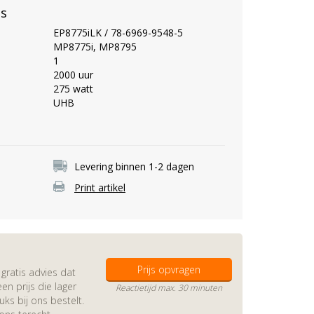
es
EP8775iLK / 78-6969-9548-5
MP8775i, MP8795
1
2000 uur
275 watt
UHB
Levering binnen 1-2 dagen
Print artikel
Prijs opvragen
gratis advies dat
en prijs die lager
Reactietijd max. 30 minuten
s bij ons bestelt.