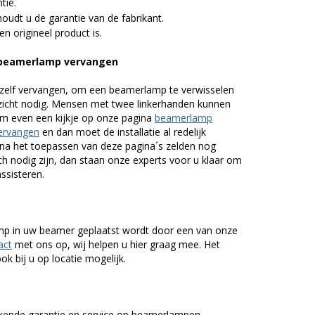
tie.
udt u de garantie van de fabrikant.
n origineel product is.
5 beamerlamp vervangen
zelf vervangen, om een beamerlamp te verwisselen
nzicht nodig. Mensen met twee linkerhanden kunnen
em even een kijkje op onze pagina
beamerlamp
ervangen
en dan moet de installatie al redelijk
n na het toepassen van deze pagina´s zelden nog
h nodig zijn, dan staan onze experts voor u klaar om
assisteren.
lamp in uw beamer geplaatst wordt door een van onze
act
met ons op, wij helpen u hier graag mee. Het
k bij u op locatie mogelijk.
kende garantie en service op beamerlampen.