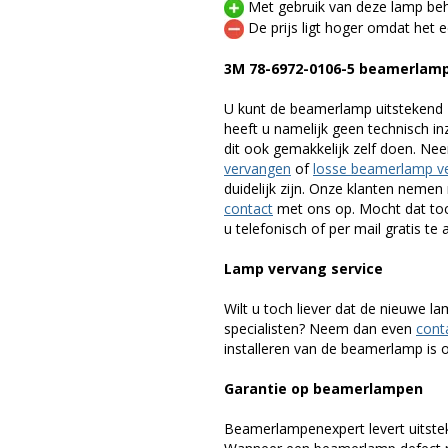
Met gebruik van deze lamp beho
De prijs ligt hoger omdat het ee
3M 78-6972-0106-5 beamerlam
U kunt de beamerlamp uitstekend 
heeft u namelijk geen technisch i
dit ook gemakkelijk zelf doen. Ne
vervangen
of
losse beamerlamp v
duidelijk zijn. Onze klanten neme
contact
met ons op. Mocht dat toc
u telefonisch of per mail gratis te 
Lamp vervang service
Wilt u toch liever dat de nieuwe 
specialisten? Neem dan even
cont
installeren van de beamerlamp is oo
Garantie op beamerlampen
Beamerlampenexpert levert uitste