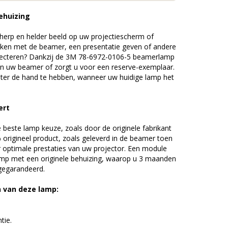
ehuizing
erp en helder beeld op uw projectiescherm of
ijken met de beamer, een presentatie geven of andere
jecteren? Dankzij de 3M 78-6972-0106-5 beamerlamp
an uw beamer of zorgt u voor een reserve-exemplaar.
chter de hand te hebben, wanneer uw huidige lamp het
ert
beste lamp keuze, zoals door de originele fabrikant
origineel product, zoals geleverd in de beamer toen
r optimale prestaties van uw projector. Een module
amp met een originele behuizing, waarop u 3 maanden
 gegarandeerd.
n van deze lamp:
tie.