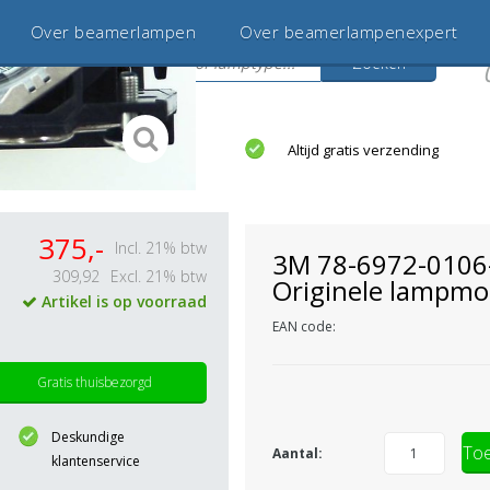
Over beamerlampen
Over beamerlampenexpert
Zoeken
s
jaar betrouwbaar en ervaren
Altijd gratis verzending
375,-
Incl. 21% btw
3M 78-6972-0106
309,92
Excl. 21% btw
Originele lampmo
Artikel is op voorraad
EAN code:
Gratis thuisbezorgd
Deskundige
Toe
Aantal:
klantenservice