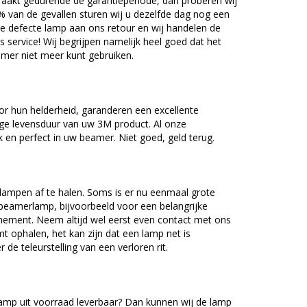
akt gedurende de garantieperiode, dan proberen wij
5% van de gevallen sturen wij u dezelfde dag nog een
e defecte lamp aan ons retour en wij handelen de
as service! Wij begrijpen namelijk heel goed dat het
amer niet meer kunt gebruiken.
r hun helderheid, garanderen een excellente
nge levensduur van uw 3M product. Al onze
en perfect in uw beamer. Niet goed, geld terug.
lampen af te halen. Soms is er nu eenmaal grote
beamerlamp, bijvoorbeeld voor een belangrijke
nement. Neem altijd wel eerst even contact met ons
ophalen, het kan zijn dat een lamp net is
 de teleurstelling van een verloren rit.
mp uit voorraad leverbaar? Dan kunnen wij de lamp