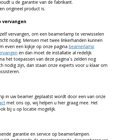
udt u de garantie van de fabrikant.
n origineel product is.
p vervangen
zelf vervangen, om een beamerlamp te verwisselen
nzicht nodig. Mensen met twee linkerhanden kunnen
em even een kijkje op onze pagina
beamerlamp
ervangen
en dan moet de installatie al redelijk
n na het toepassen van deze pagina´s zelden nog
h nodig zijn, dan staan onze experts voor u klaar om
assisteren.
lamp in uw beamer geplaatst wordt door een van onze
act
met ons op, wij helpen u hier graag mee. Het
k bij u op locatie mogelijk.
kende garantie en service op beamerlampen.