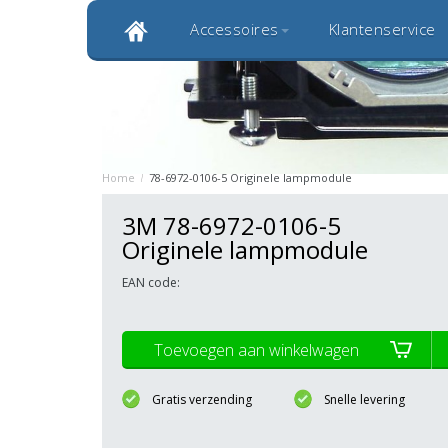
Accessoires
Klantenservice
Klantbeoordeling 9,0
Bekijk alle 1000+ review
Originele kwaliteitsproducten
20 
Home
/
78-6972-0106-5 Originele lampmodule
3M 78-6972-0106-5
Originele lampmodule
EAN code:
Toevoegen aan winkelwagen
Gratis verzending
Snelle levering