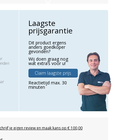
Laagste
prijsgarantie
Dit product ergens
anders goedkoper
gevonden?
ur
Wij doen graag nog
wat extra’s voor u!
zonden
Claim laagste prijs
aar
Reactietijd max. 30
minuten
chrijf je eigen review en maak kans op € 100,00
es