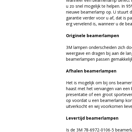
Wanneer een beamerlamp defect ra
u zo snel mogelijk te helpen. In 9
nieuwe beamerlamp op. U stuurt d
garantie verder voor u af, dat is p
erg vervelend is, wanneer u de be
Originele beamerlampen
3M lampen onderscheiden zich doo
weergave en dragen bij aan de la
beamerlampen passen gemakkelijk 
Afhalen beamerlampen
Het is mogelijk om bij ons beamer
haast met het vervangen van een 
presentatie of een groot sporteve
op voordat u een beamerlamp komt 
uitverkocht en wij voorkomen liever
Levertijd beamerlampen
Is de 3M 78-6972-0106-5 beamerla