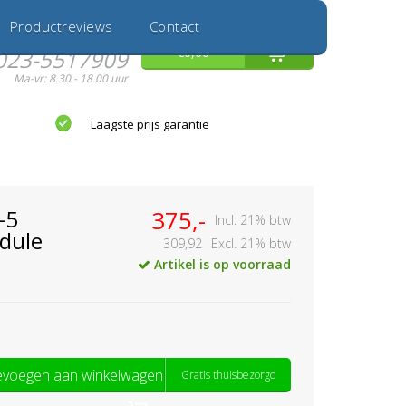
Inloggen
Nieuwe Klant
Productreviews
Contact
Hulp nodig?
0
€0,00
023-5517909
Ma-vr: 8.30 - 18.00 uur
Laagste prijs garantie
-5
375,-
Incl. 21% btw
dule
309,92
Excl. 21% btw
Artikel is op voorraad
voegen aan winkelwagen
Gratis thuisbezorgd