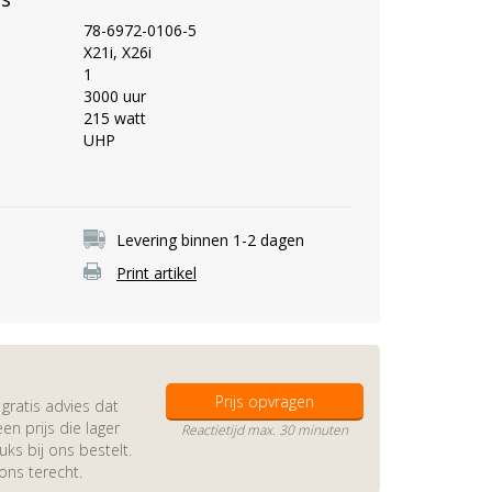
78-6972-0106-5
X21i, X26i
1
3000 uur
215 watt
UHP
Levering binnen 1-2 dagen
Print artikel
Prijs opvragen
gratis advies dat
en prijs die lager
Reactietijd max. 30 minuten
s bij ons bestelt.
 ons terecht.