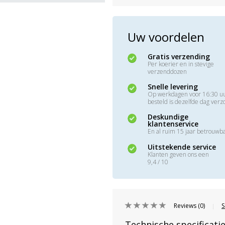
Uw voordelen
Gratis verzending
Per koerier en in stevige
verzenddozen
Snelle levering
Op werkdagen voor 16:30 u
besteld is dezelfde dag ver
Deskundige
klantenservice
En al ruim 15 jaar betrouwb
Uitstekende service
Klanten geven ons een
9,4 / 10
Reviews (0)
S
|
Technische specificati