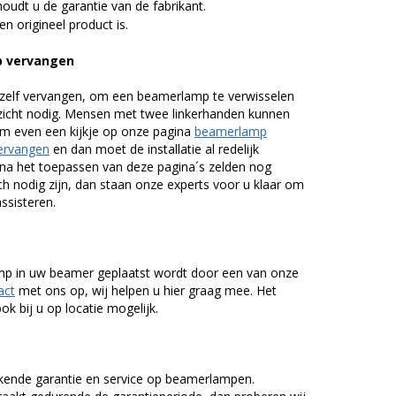
udt u de garantie van de fabrikant.
n origineel product is.
p vervangen
zelf vervangen, om een beamerlamp te verwisselen
nzicht nodig. Mensen met twee linkerhanden kunnen
em even een kijkje op onze pagina
beamerlamp
ervangen
en dan moet de installatie al redelijk
n na het toepassen van deze pagina´s zelden nog
h nodig zijn, dan staan onze experts voor u klaar om
assisteren.
lamp in uw beamer geplaatst wordt door een van onze
act
met ons op, wij helpen u hier graag mee. Het
k bij u op locatie mogelijk.
kende garantie en service op beamerlampen.