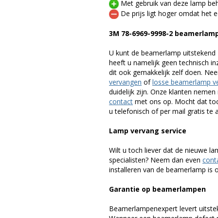
Met gebruik van deze lamp beho
De prijs ligt hoger omdat het ee
3M 78-6969-9998-2 beamerlam
U kunt de beamerlamp uitstekend 
heeft u namelijk geen technisch i
dit ook gemakkelijk zelf doen. Ne
vervangen
of
losse beamerlamp v
duidelijk zijn. Onze klanten neme
contact
met ons op. Mocht dat toc
u telefonisch of per mail gratis te 
Lamp vervang service
Wilt u toch liever dat de nieuwe 
specialisten? Neem dan even
cont
installeren van de beamerlamp is oo
Garantie op beamerlampen
Beamerlampenexpert levert uitste