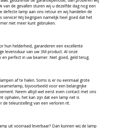
akt gedurende de garantieperiode, dan proberen wij
5% van de gevallen sturen wij u dezelfde dag nog een
e defecte lamp aan ons retour en wij handelen de
as service! Wij begrijpen namelijk heel goed dat het
amer niet meer kunt gebruiken.
r hun helderheid, garanderen een excellente
nge levensduur van uw 3M product. Al onze
en perfect in uw beamer. Niet goed, geld terug.
lampen af te halen. Soms is er nu eenmaal grote
beamerlamp, bijvoorbeeld voor een belangrijke
nement. Neem altijd wel eerst even contact met ons
ophalen, het kan zijn dat een lamp net is
 de teleurstelling van een verloren rit.
mp uit voorraad leverbaar? Dan kunnen wij de lamp