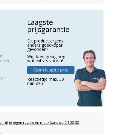
Laagste
prijsgarantie
Dit product ergens
anders goedkoper
gevonden?
ur
Wij doen graag nog
wat extra’s voor u!
zonden
Claim laagste prijs
aar
Reactietijd max. 30
minuten
chrijf je eigen review en maak kans op € 100,00
es