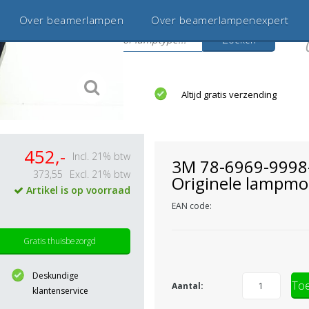
Over beamerlampen
Over beamerlampenexpert
Zoeken
s
jaar betrouwbaar en ervaren
Altijd gratis verzending
452,-
Incl. 21% btw
3M 78-6969-9998
373,55
Excl. 21% btw
Originele lampmo
Artikel is op voorraad
EAN code:
Gratis thuisbezorgd
Deskundige
Toe
Aantal:
klantenservice