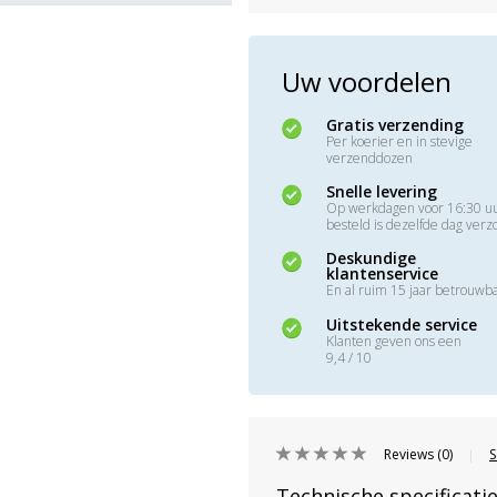
Uw voordelen
Gratis verzending
Per koerier en in stevige
verzenddozen
Snelle levering
Op werkdagen voor 16:30 u
besteld is dezelfde dag ver
Deskundige
klantenservice
En al ruim 15 jaar betrouwb
Uitstekende service
Klanten geven ons een
9,4 / 10
Reviews (0)
S
|
Technische specificati