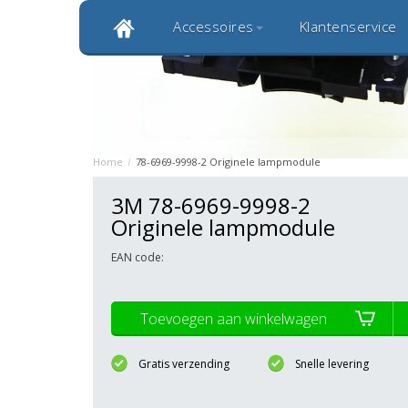
Accessoires
Klantenservice
Klantbeoordeling 9,0
Bekijk alle 1000+ review
Originele kwaliteitsproducten
20 
Home
/
78-6969-9998-2 Originele lampmodule
3M 78-6969-9998-2
Originele lampmodule
EAN code:
Toevoegen aan winkelwagen
Gratis verzending
Snelle levering