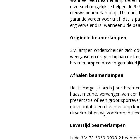
Wanneer een beamerlamp defect ra
u zo snel mogelijk te helpen. In 9
nieuwe beamerlamp op. U stuurt d
garantie verder voor u af, dat is p
erg vervelend is, wanneer u de be
Originele beamerlampen
3M lampen onderscheiden zich doo
weergave en dragen bij aan de la
beamerlampen passen gemakkelijk 
Afhalen beamerlampen
Het is mogelijk om bij ons beamer
haast met het vervangen van een 
presentatie of een groot sporteve
op voordat u een beamerlamp komt 
uitverkocht en wij voorkomen liever
Levertijd beamerlampen
Is de 3M 78-6969-9998-2 beamerla