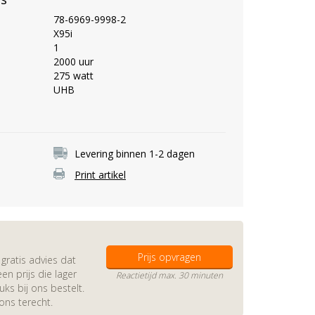
78-6969-9998-2
X95i
1
2000 uur
275 watt
UHB
Levering binnen 1-2 dagen
Print artikel
Prijs opvragen
gratis advies dat
en prijs die lager
Reactietijd max. 30 minuten
s bij ons bestelt.
 ons terecht.