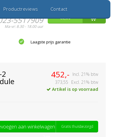
Inloggen
Nieuwe Klant
Productreviews
Contact
Hulp nodig?
0
€0,00
023-5517909
Ma-vr: 8.30 - 18.00 uur
Laagste prijs garantie
-2
452,-
Incl. 21% btw
dule
373,55
Excl. 21% btw
Artikel is op voorraad
voegen aan winkelwagen
Gratis thuisbezorgd