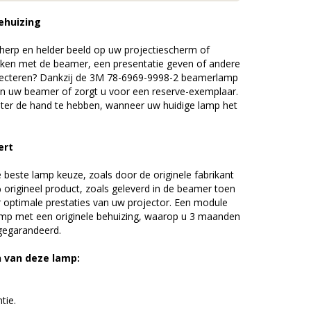
ehuizing
erp en helder beeld op uw projectiescherm of
ijken met de beamer, een presentatie geven of andere
jecteren? Dankzij de 3M 78-6969-9998-2 beamerlamp
an uw beamer of zorgt u voor een reserve-exemplaar.
chter de hand te hebben, wanneer uw huidige lamp het
ert
beste lamp keuze, zoals door de originele fabrikant
origineel product, zoals geleverd in de beamer toen
r optimale prestaties van uw projector. Een module
amp met een originele behuizing, waarop u 3 maanden
 gegarandeerd.
n van deze lamp:
tie.