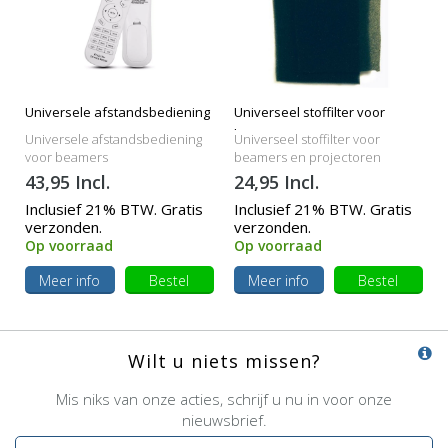
Universele afstandsbediening
Universeel stoffilter voor
beamers
Universele afstandsbediening
Universeel stoffilter voor
voor beamers
beamers en projectoren
43,95 Incl.
24,95 Incl.
Inclusief 21% BTW. Gratis
Inclusief 21% BTW. Gratis
verzonden.
verzonden.
Op voorraad
Op voorraad
Meer info
Bestel
Meer info
Bestel
Wilt u niets missen?
Mis niks van onze acties, schrijf u nu in voor onze
nieuwsbrief.