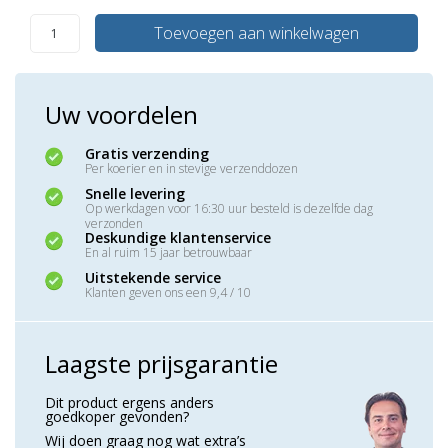
Toevoegen aan winkelwagen
Uw voordelen
Gratis verzending
Per koerier en in stevige verzenddozen
Snelle levering
Op werkdagen voor 16:30 uur besteld is dezelfde dag
verzonden
Deskundige klantenservice
En al ruim 15 jaar betrouwbaar
Uitstekende service
Klanten geven ons een 9,4 / 10
Laagste prijsgarantie
Dit product ergens anders
goedkoper gevonden?
Wij doen graag nog wat extra’s