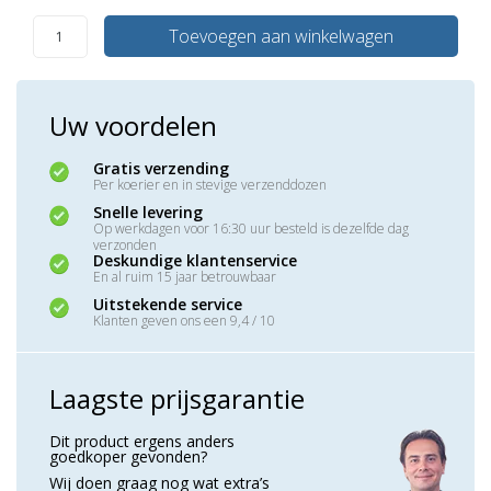
Toevoegen aan winkelwagen
Uw voordelen
Gratis verzending
Per koerier en in stevige verzenddozen
Snelle levering
Op werkdagen voor 16:30 uur besteld is dezelfde dag
verzonden
Deskundige klantenservice
En al ruim 15 jaar betrouwbaar
Uitstekende service
Klanten geven ons een 9,4 / 10
Laagste prijsgarantie
Dit product ergens anders
goedkoper gevonden?
Wij doen graag nog wat extra’s