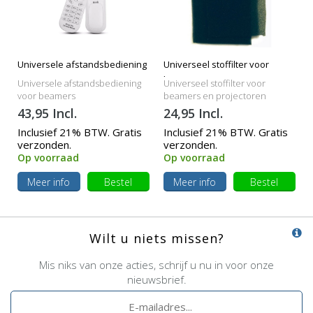
Universele afstandsbediening
Universeel stoffilter voor
beamers
Universele afstandsbediening
Universeel stoffilter voor
voor beamers
beamers en projectoren
43,95 Incl.
24,95 Incl.
Inclusief 21% BTW. Gratis
Inclusief 21% BTW. Gratis
verzonden.
verzonden.
Op voorraad
Op voorraad
Meer info
Bestel
Meer info
Bestel
Wilt u niets missen?
Mis niks van onze acties, schrijf u nu in voor onze
nieuwsbrief.