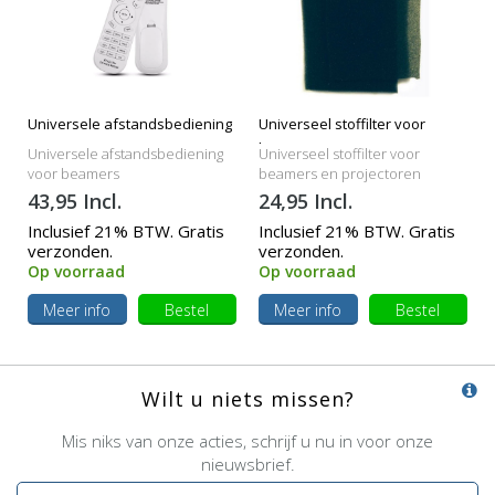
Universele afstandsbediening
Universeel stoffilter voor
beamers
Universele afstandsbediening
Universeel stoffilter voor
voor beamers
beamers en projectoren
43,95 Incl.
24,95 Incl.
Inclusief 21% BTW. Gratis
Inclusief 21% BTW. Gratis
verzonden.
verzonden.
Op voorraad
Op voorraad
Meer info
Bestel
Meer info
Bestel
Wilt u niets missen?
Mis niks van onze acties, schrijf u nu in voor onze
nieuwsbrief.