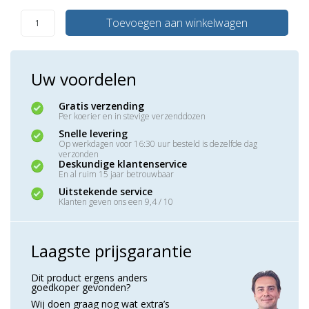
Toevoegen aan winkelwagen
Uw voordelen
Gratis verzending
Per koerier en in stevige verzenddozen
Snelle levering
Op werkdagen voor 16:30 uur besteld is dezelfde dag
verzonden
Deskundige klantenservice
En al ruim 15 jaar betrouwbaar
Uitstekende service
Klanten geven ons een 9,4 / 10
Laagste prijsgarantie
Dit product ergens anders
goedkoper gevonden?
Wij doen graag nog wat extra’s