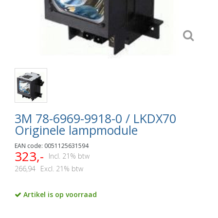
3M 78-6969-9918-0 / LKDX70
Originele lampmodule
EAN code: 0051125631594
323,-
Incl. 21% btw
266,94
Excl. 21% btw
Artikel is op voorraad