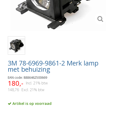
3M 78-6969-9861-2 Merk lamp
met behuizing
EAN code: 8886462500669
180,-
Incl. 21% btw
148,76
Excl. 21% btw
Artikel is op voorraad