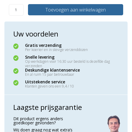
Toevoegen aan winkelwagen
Uw voordelen
Gratis verzending
Per koerier en in stevige verzenddozen
Snelle levering
Op werkdagen voor 16:30 uur besteld is dezelfde dag
verzonden
Deskundige klantenservice
En al ruim 15 jaar betrouwbaar
Uitstekende service
Klanten geven ons een 9,4 / 10
Laagste prijsgarantie
Dit product ergens anders
goedkoper gevonden?
Wij doen graag nog wat extra’s