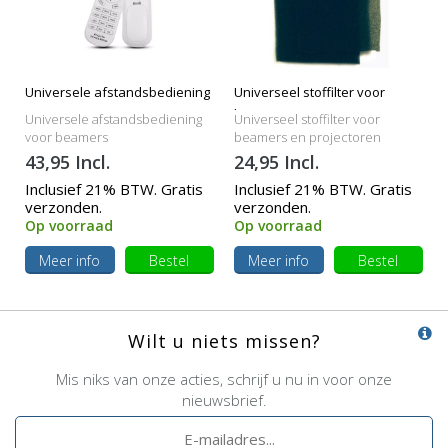
Universele afstandsbediening
Universeel stoffilter voor
beamers
Universele afstandsbediening
Universeel stoffilter voor
voor beamers
beamers en projectoren
43,95 Incl.
24,95 Incl.
Inclusief 21% BTW. Gratis
Inclusief 21% BTW. Gratis
verzonden.
verzonden.
Op voorraad
Op voorraad
Meer info
Bestel
Meer info
Bestel
Wilt u niets missen?
Mis niks van onze acties, schrijf u nu in voor onze
nieuwsbrief.