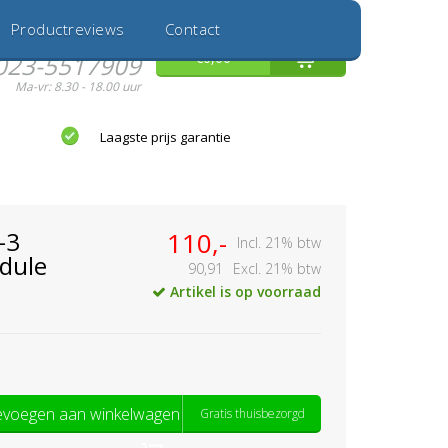
Inloggen
Nieuwe Klant
Productreviews
Contact
Hulp nodig?
0
€0,00
023-5517909
Ma-vr: 8.30 - 18.00 uur
Laagste prijs garantie
-3
110,-
Incl. 21% btw
dule
90,91
Excl. 21% btw
Artikel is op voorraad
voegen aan winkelwagen
Gratis thuisbezorgd