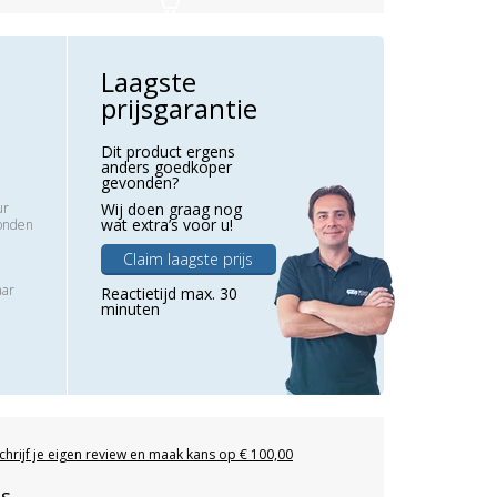
Laagste
prijsgarantie
Dit product ergens
anders goedkoper
gevonden?
ur
Wij doen graag nog
wat extra’s voor u!
zonden
Claim laagste prijs
aar
Reactietijd max. 30
minuten
chrijf je eigen review en maak kans op € 100,00
es