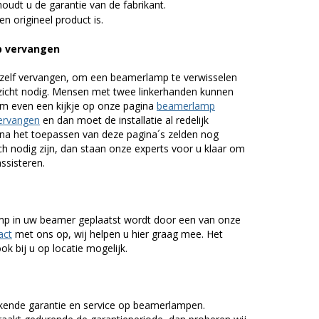
udt u de garantie van de fabrikant.
n origineel product is.
p vervangen
zelf vervangen, om een beamerlamp te verwisselen
nzicht nodig. Mensen met twee linkerhanden kunnen
em even een kijkje op onze pagina
beamerlamp
ervangen
en dan moet de installatie al redelijk
n na het toepassen van deze pagina´s zelden nog
h nodig zijn, dan staan onze experts voor u klaar om
assisteren.
lamp in uw beamer geplaatst wordt door een van onze
act
met ons op, wij helpen u hier graag mee. Het
k bij u op locatie mogelijk.
kende garantie en service op beamerlampen.