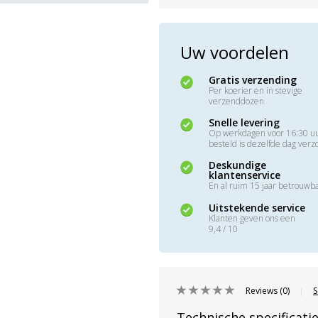
Uw voordelen
Gratis verzending
Per koerier en in stevige
verzenddozen
Snelle levering
Op werkdagen voor 16:30 u
besteld is dezelfde dag ver
Deskundige
klantenservice
En al ruim 15 jaar betrouwb
Uitstekende service
Klanten geven ons een
9,4 / 10
Reviews (0)
S
|
Technische specificati