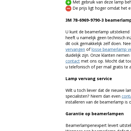
Met gebruik van deze lamp beho
De prijs ligt hoger omdat het ee
3M 78-6969-9790-3 beamerlam
U kunt de beamerlamp uitstekend 
heeft u namelijk geen technisch i
dit ook gemakkelijk zelf doen. Ne
vervangen
of
losse beamerlamp v
duidelijk zijn. Onze klanten neme
contact
met ons op. Mocht dat toc
u telefonisch of per mail gratis te 
Lamp vervang service
Wilt u toch liever dat de nieuwe 
specialisten? Neem dan even
cont
installeren van de beamerlamp is oo
Garantie op beamerlampen
Beamerlampenexpert levert uitste