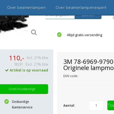
Over beamerlampen
Over beamerlampenexpert
Zoeken
s
jaar betrouwbaar en ervaren
Altijd gratis verzending
110,-
Incl. 21% btw
3M 78-6969-9790
90,91
Excl. 21% btw
Originele lampmo
Artikel is op voorraad
EAN code:
Gratis thuisbezorgd
Deskundige
Toe
Aantal:
klantenservice