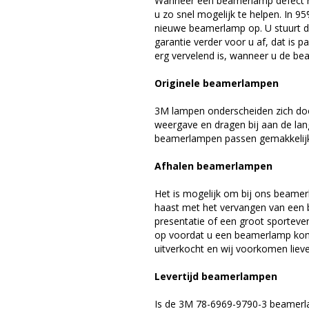
Wanneer een beamerlamp defect ra
u zo snel mogelijk te helpen. In 9
nieuwe beamerlamp op. U stuurt d
garantie verder voor u af, dat is p
erg vervelend is, wanneer u de be
Originele beamerlampen
3M lampen onderscheiden zich doo
weergave en dragen bij aan de la
beamerlampen passen gemakkelijk 
Afhalen beamerlampen
Het is mogelijk om bij ons beamer
haast met het vervangen van een 
presentatie of een groot sporteve
op voordat u een beamerlamp komt 
uitverkocht en wij voorkomen liever
Levertijd beamerlampen
Is de 3M 78-6969-9790-3 beamerla