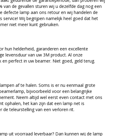
akt gedurende de garantieperiode, dan proberen wij
5% van de gevallen sturen wij u dezelfde dag nog een
e defecte lamp aan ons retour en wij handelen de
as service! Wij begrijpen namelijk heel goed dat het
amer niet meer kunt gebruiken.
r hun helderheid, garanderen een excellente
nge levensduur van uw 3M product. Al onze
en perfect in uw beamer. Niet goed, geld terug.
lampen af te halen. Soms is er nu eenmaal grote
beamerlamp, bijvoorbeeld voor een belangrijke
nement. Neem altijd wel eerst even contact met ons
ophalen, het kan zijn dat een lamp net is
 de teleurstelling van een verloren rit.
mp uit voorraad leverbaar? Dan kunnen wij de lamp