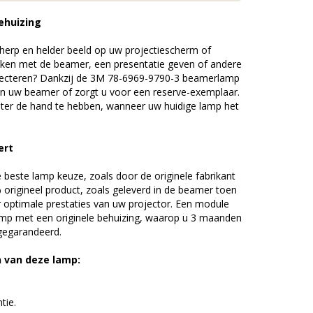
ehuizing
erp en helder beeld op uw projectiescherm of
ijken met de beamer, een presentatie geven of andere
jecteren? Dankzij de 3M 78-6969-9790-3 beamerlamp
an uw beamer of zorgt u voor een reserve-exemplaar.
chter de hand te hebben, wanneer uw huidige lamp het
ert
beste lamp keuze, zoals door de originele fabrikant
origineel product, zoals geleverd in de beamer toen
r optimale prestaties van uw projector. Een module
amp met een originele behuizing, waarop u 3 maanden
 gegarandeerd.
n van deze lamp:
tie.