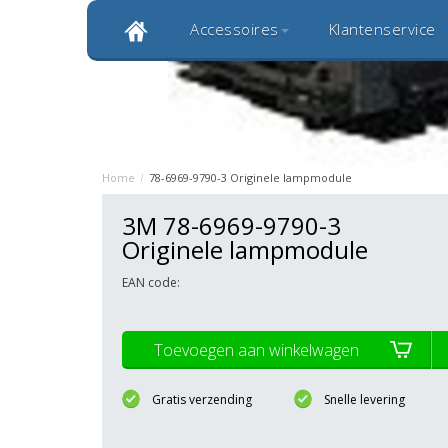
Accessoires
Klantenservice
Klantbeoordeling 9,0
Bekijk alle 1000+ review
Originele kwaliteitsproducten
20 
Home
/
78-6969-9790-3 Originele lampmodule
3M 78-6969-9790-3
Originele lampmodule
EAN code:
Toevoegen aan winkelwagen
Gratis verzending
Snelle levering