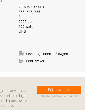
78-6969-9790-3
S55, X45, X55
1
2000 uur
165 watt
UHB
Levering binnen 1-2 dagen
Print artikel
Prijs opvragen
gratis advies dat
en prijs die lager
Reactietijd max. 30 minuten
s bij ons bestelt.
 ons terecht.