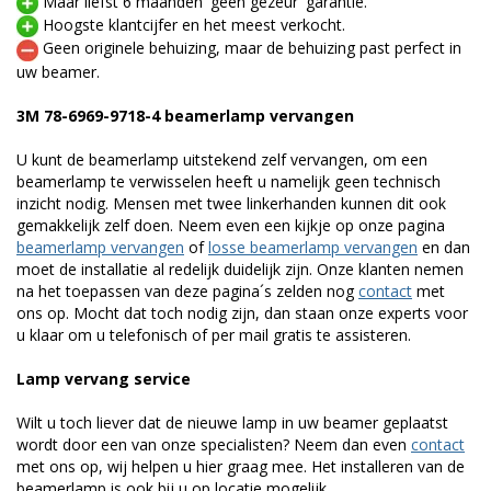
Maar liefst 6 maanden 'geen gezeur' garantie.
Hoogste klantcijfer en het meest verkocht.
Geen originele behuizing, maar de behuizing past perfect in
uw beamer.
3M 78-6969-9718-4 beamerlamp vervangen
U kunt de beamerlamp uitstekend zelf vervangen, om een
beamerlamp te verwisselen heeft u namelijk geen technisch
inzicht nodig. Mensen met twee linkerhanden kunnen dit ook
gemakkelijk zelf doen. Neem even een kijkje op onze pagina
beamerlamp vervangen
of
losse beamerlamp vervangen
en dan
moet de installatie al redelijk duidelijk zijn. Onze klanten nemen
na het toepassen van deze pagina´s zelden nog
contact
met
ons op. Mocht dat toch nodig zijn, dan staan onze experts voor
u klaar om u telefonisch of per mail gratis te assisteren.
Lamp vervang service
Wilt u toch liever dat de nieuwe lamp in uw beamer geplaatst
wordt door een van onze specialisten? Neem dan even
contact
met ons op, wij helpen u hier graag mee. Het installeren van de
beamerlamp is ook bij u op locatie mogelijk.