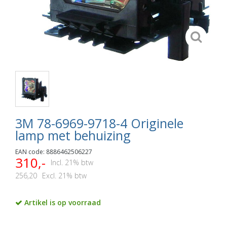
3M 78-6969-9718-4 Originele
lamp met behuizing
EAN code: 8886462506227
310,-
Incl. 21% btw
256,20
Excl. 21% btw
Artikel is op voorraad