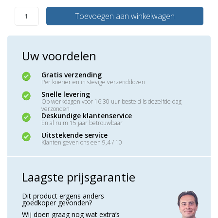
Toevoegen aan winkelwagen
Uw voordelen
Gratis verzending
Per koerier en in stevige verzenddozen
Snelle levering
Op werkdagen voor 16:30 uur besteld is dezelfde dag
verzonden
Deskundige klantenservice
En al ruim 15 jaar betrouwbaar
Uitstekende service
Klanten geven ons een 9,4 / 10
Laagste prijsgarantie
Dit product ergens anders
goedkoper gevonden?
Wij doen graag nog wat extra’s