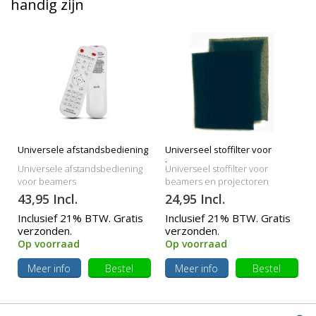
handig zijn
Universele afstandsbediening
Universeel stoffilter voor
beamers
Universele afstandsbediening
Universeel stoffilter voor
voor beamers
beamers en projectoren
43,95 Incl.
24,95 Incl.
Inclusief 21% BTW. Gratis
Inclusief 21% BTW. Gratis
verzonden.
verzonden.
Op voorraad
Op voorraad
Meer info
Bestel
Meer info
Bestel