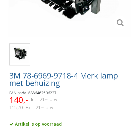
3M 78-6969-9718-4 Merk lamp
met behuizing
EAN code: 8886462506227
140,-
Incl. 21% btw
115,70
Excl. 21% btw
Artikel is op voorraad