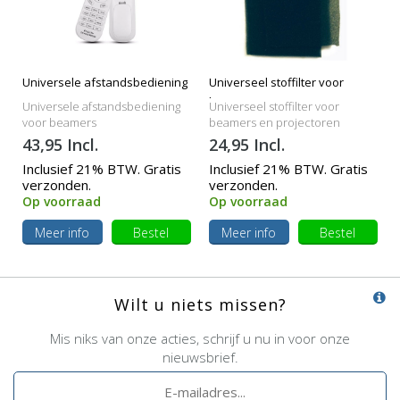
Universele afstandsbediening
Universeel stoffilter voor
beamers
Universele afstandsbediening
Universeel stoffilter voor
voor beamers
beamers en projectoren
43,95 Incl.
24,95 Incl.
Inclusief 21% BTW. Gratis
Inclusief 21% BTW. Gratis
verzonden.
verzonden.
Op voorraad
Op voorraad
Meer info
Bestel
Meer info
Bestel
Wilt u niets missen?
Mis niks van onze acties, schrijf u nu in voor onze
nieuwsbrief.