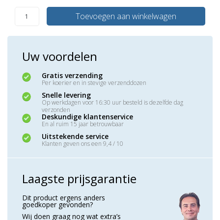
Toevoegen aan winkelwagen
Uw voordelen
Gratis verzending
Per koerier en in stevige verzenddozen
Snelle levering
Op werkdagen voor 16:30 uur besteld is dezelfde dag
verzonden
Deskundige klantenservice
En al ruim 15 jaar betrouwbaar
Uitstekende service
Klanten geven ons een 9,4 / 10
Laagste prijsgarantie
Dit product ergens anders
goedkoper gevonden?
Wij doen graag nog wat extra’s