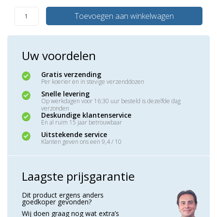
Toevoegen aan winkelwagen
Uw voordelen
Gratis verzending
Per koerier en in stevige verzenddozen
Snelle levering
Op werkdagen voor 16:30 uur besteld is dezelfde dag
verzonden
Deskundige klantenservice
En al ruim 15 jaar betrouwbaar
Uitstekende service
Klanten geven ons een 9,4 / 10
Laagste prijsgarantie
Dit product ergens anders
goedkoper gevonden?
Wij doen graag nog wat extra’s