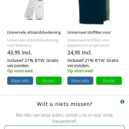
Universele afstandsbediening
Universeel stoffilter voor
beamers
Universele afstandsbediening
Universeel stoffilter voor
voor beamers
beamers en projectoren
43,95 Incl.
24,95 Incl.
Inclusief 21% BTW. Gratis
Inclusief 21% BTW. Gratis
verzonden.
verzonden.
Op voorraad
Op voorraad
Meer info
Bestel
Meer info
Bestel
Wilt u niets missen?
Mis niks van onze acties, schrijf u nu in voor onze
nieuwsbrief.