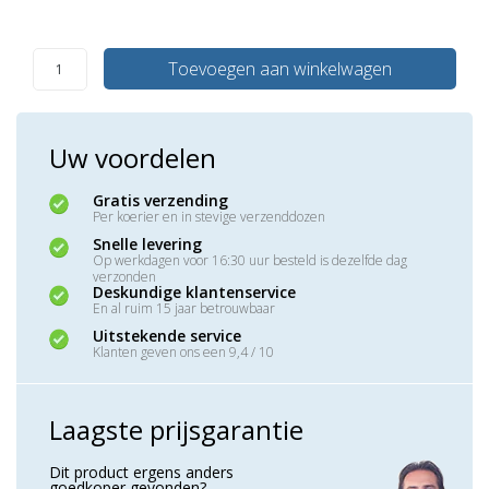
Toevoegen aan winkelwagen
Uw voordelen
Gratis verzending
Per koerier en in stevige verzenddozen
Snelle levering
Op werkdagen voor 16:30 uur besteld is dezelfde dag
verzonden
Deskundige klantenservice
En al ruim 15 jaar betrouwbaar
Uitstekende service
Klanten geven ons een 9,4 / 10
Laagste prijsgarantie
Dit product ergens anders
goedkoper gevonden?