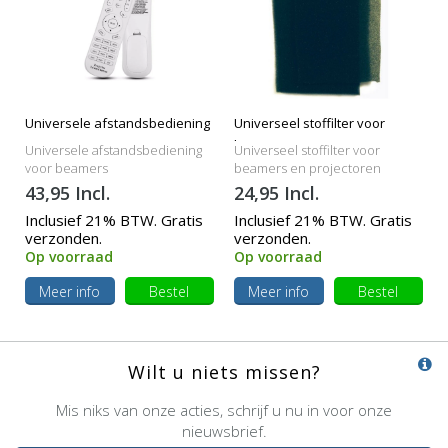
Universele afstandsbediening
Universeel stoffilter voor
beamers
Universele afstandsbediening
Universeel stoffilter voor
voor beamers
beamers en projectoren
43,95 Incl.
24,95 Incl.
Inclusief 21% BTW. Gratis
Inclusief 21% BTW. Gratis
verzonden.
verzonden.
Op voorraad
Op voorraad
Meer info
Bestel
Meer info
Bestel
Wilt u niets missen?
Mis niks van onze acties, schrijf u nu in voor onze
nieuwsbrief.