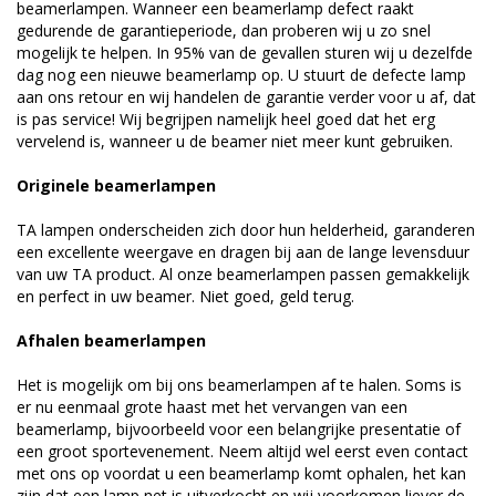
beamerlampen. Wanneer een beamerlamp defect raakt
gedurende de garantieperiode, dan proberen wij u zo snel
mogelijk te helpen. In 95% van de gevallen sturen wij u dezelfde
dag nog een nieuwe beamerlamp op. U stuurt de defecte lamp
aan ons retour en wij handelen de garantie verder voor u af, dat
is pas service! Wij begrijpen namelijk heel goed dat het erg
vervelend is, wanneer u de beamer niet meer kunt gebruiken.
Originele beamerlampen
TA lampen onderscheiden zich door hun helderheid, garanderen
een excellente weergave en dragen bij aan de lange levensduur
van uw TA product. Al onze beamerlampen passen gemakkelijk
en perfect in uw beamer. Niet goed, geld terug.
Afhalen beamerlampen
Het is mogelijk om bij ons beamerlampen af te halen. Soms is
er nu eenmaal grote haast met het vervangen van een
beamerlamp, bijvoorbeeld voor een belangrijke presentatie of
een groot sportevenement. Neem altijd wel eerst even contact
met ons op voordat u een beamerlamp komt ophalen, het kan
zijn dat een lamp net is uitverkocht en wij voorkomen liever de