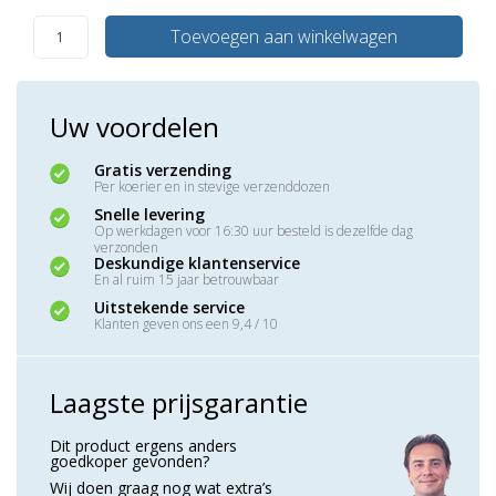
Toevoegen aan winkelwagen
Uw voordelen
Gratis verzending
Per koerier en in stevige verzenddozen
Snelle levering
Op werkdagen voor 16:30 uur besteld is dezelfde dag
verzonden
Deskundige klantenservice
En al ruim 15 jaar betrouwbaar
Uitstekende service
Klanten geven ons een 9,4 / 10
Laagste prijsgarantie
Dit product ergens anders
goedkoper gevonden?
Wij doen graag nog wat extra’s