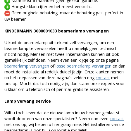
Maar liefst 6 maanden 'geen gezeur' garantie.
Hoogste klantcijfer en het meest verkocht.
Geen originele behuizing, maar de behuizing past perfect in
uw beamer.
KINDERMANN 3000001033 beamerlamp vervangen
U kunt de beamerlamp uitstekend zelf vervangen, om een
beamerlamp te verwisselen heeft u namelijk geen technisch
inzicht nodig. Mensen met twee linkerhanden kunnen dit ook
gemakkelijk zelf doen. Neem even een kijkje op onze pagina
beamerlamp vervangen
of
losse beamerlamp vervangen
en dan
moet de installatie al redelijk duidelijk zijn. Onze klanten nemen
na het toepassen van deze pagina´s zelden nog
contact
met
ons op. Mocht dat toch nodig zijn, dan staan onze experts voor
u klaar om u telefonisch of per mail gratis te assisteren.
Lamp vervang service
Wilt u toch liever dat de nieuwe lamp in uw beamer geplaatst
wordt door een van onze specialisten? Neem dan even
contact
met ons op, wij helpen u hier graag mee. Het installeren van de
beamerlamp is ook bij u op locatie mogelijk.