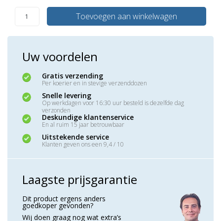
Toevoegen aan winkelwagen
Uw voordelen
Gratis verzending
Per koerier en in stevige verzenddozen
Snelle levering
Op werkdagen voor 16:30 uur besteld is dezelfde dag
verzonden
Deskundige klantenservice
En al ruim 15 jaar betrouwbaar
Uitstekende service
Klanten geven ons een 9,4 / 10
Laagste prijsgarantie
Dit product ergens anders
goedkoper gevonden?
Wij doen graag nog wat extra’s