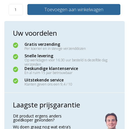
Toevoegen aan winkelwagen
Uw voordelen
Gratis verzending
Per koerier en in stevige verzenddozen
Snelle levering
Op werkdagen voor 16:30 uur besteld is dezelfde dag
verzonden
Deskundige klantenservice
En al ruim 15 jaar betrouwbaar
Uitstekende service
Klanten geven ons een 9,4 / 10
Laagste prijsgarantie
Dit product ergens anders
goedkoper gevonden?
Wij doen graag nog wat extra’s