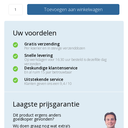
Toevoegen aan winkelwagen
Uw voordelen
Gratis verzending
Per koerier en in stevige verzenddozen
Snelle levering
Op werkdagen voor 16:30 uur besteld is dezelfde dag
verzonden
Deskundige klantenservice
En al ruim 15 jaar betrouwbaar
Uitstekende service
Klanten geven ons een 9,4 / 10
Laagste prijsgarantie
Dit product ergens anders
goedkoper gevonden?
Wij doen graag nog wat extra’s