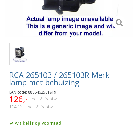
RCA 265103 / 265103R Merk
lamp met behuizing
EAN code: 8886462501819
126,-
Incl. 21% btw
104,13
Excl. 21% btw
Artikel is op voorraad