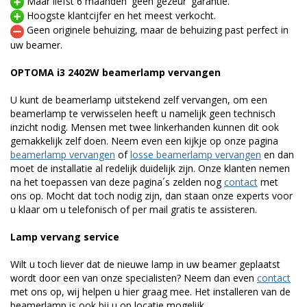
Maar liefst 6 maanden 'geen gezeur' garantie.
Hoogste klantcijfer en het meest verkocht.
Geen originele behuizing, maar de behuizing past perfect in
uw beamer.
OPTOMA i3 2402W beamerlamp vervangen
U kunt de beamerlamp uitstekend zelf vervangen, om een
beamerlamp te verwisselen heeft u namelijk geen technisch
inzicht nodig. Mensen met twee linkerhanden kunnen dit ook
gemakkelijk zelf doen. Neem even een kijkje op onze pagina
beamerlamp vervangen
of
losse beamerlamp vervangen
en dan
moet de installatie al redelijk duidelijk zijn. Onze klanten nemen
na het toepassen van deze pagina´s zelden nog
contact
met
ons op. Mocht dat toch nodig zijn, dan staan onze experts voor
u klaar om u telefonisch of per mail gratis te assisteren.
Lamp vervang service
Wilt u toch liever dat de nieuwe lamp in uw beamer geplaatst
wordt door een van onze specialisten? Neem dan even
contact
met ons op, wij helpen u hier graag mee. Het installeren van de
beamerlamp is ook bij u op locatie mogelijk.