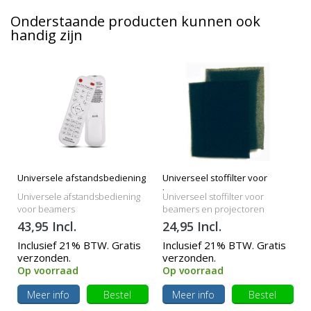
Onderstaande producten kunnen ook
handig zijn
Universele afstandsbediening
Universeel stoffilter voor
beamers
Universele afstandsbediening
Universeel stoffilter voor
voor beamers
beamers en projectoren
43,95 Incl.
24,95 Incl.
Inclusief 21% BTW. Gratis
Inclusief 21% BTW. Gratis
verzonden.
verzonden.
Op voorraad
Op voorraad
Meer info
Bestel
Meer info
Bestel