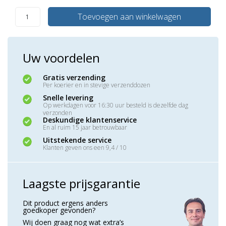
Toevoegen aan winkelwagen
Uw voordelen
Gratis verzending
Per koerier en in stevige verzenddozen
Snelle levering
Op werkdagen voor 16:30 uur besteld is dezelfde dag
verzonden
Deskundige klantenservice
En al ruim 15 jaar betrouwbaar
Uitstekende service
Klanten geven ons een 9,4 / 10
Laagste prijsgarantie
Dit product ergens anders
goedkoper gevonden?
Wij doen graag nog wat extra’s