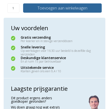
Toevoegen aan winkelwagen
Uw voordelen
Gratis verzending
Per koerier en in stevige verzenddozen
Snelle levering
Op werkdagen voor 16:30 uur besteld is dezelfde dag
verzonden
Deskundige klantenservice
En al ruim 15 jaar betrouwbaar
Uitstekende service
Klanten geven ons een 9,4 / 10
Laagste prijsgarantie
Dit product ergens anders
goedkoper gevonden?
Wij doen graag nog wat extra’s