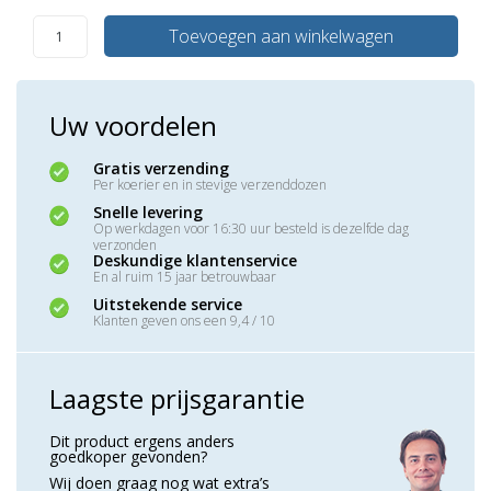
Toevoegen aan winkelwagen
Uw voordelen
Gratis verzending
Per koerier en in stevige verzenddozen
Snelle levering
Op werkdagen voor 16:30 uur besteld is dezelfde dag
verzonden
Deskundige klantenservice
En al ruim 15 jaar betrouwbaar
Uitstekende service
Klanten geven ons een 9,4 / 10
Laagste prijsgarantie
Dit product ergens anders
goedkoper gevonden?
Wij doen graag nog wat extra’s