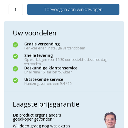
Toevoegen aan winkelwagen
Uw voordelen
Gratis verzending
Per koerier en in stevige verzenddozen
Snelle levering
Op werkdagen voor 16:30 uur besteld is dezelfde dag
verzonden
Deskundige klantenservice
En al ruim 15 jaar betrouwbaar
Uitstekende service
Klanten geven ons een 9,4 / 10
Laagste prijsgarantie
Dit product ergens anders
goedkoper gevonden?
Wij doen graag nog wat extra’s