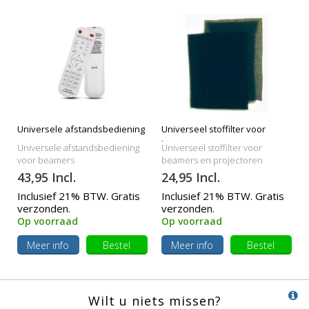
Universele afstandsbediening
Universeel stoffilter voor
beamers
Universele afstandsbediening
Universeel stoffilter voor
voor beamers
beamers en projectoren
43,95 Incl.
24,95 Incl.
Inclusief 21% BTW. Gratis
Inclusief 21% BTW. Gratis
verzonden.
verzonden.
Op voorraad
Op voorraad
Meer info
Bestel
Meer info
Bestel
Wilt u niets missen?