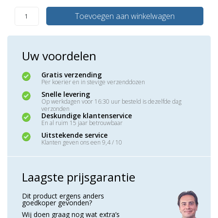
Toevoegen aan winkelwagen
Uw voordelen
Gratis verzending
Per koerier en in stevige verzenddozen
Snelle levering
Op werkdagen voor 16:30 uur besteld is dezelfde dag
verzonden
Deskundige klantenservice
En al ruim 15 jaar betrouwbaar
Uitstekende service
Klanten geven ons een 9,4 / 10
Laagste prijsgarantie
Dit product ergens anders
goedkoper gevonden?
Wij doen graag nog wat extra’s