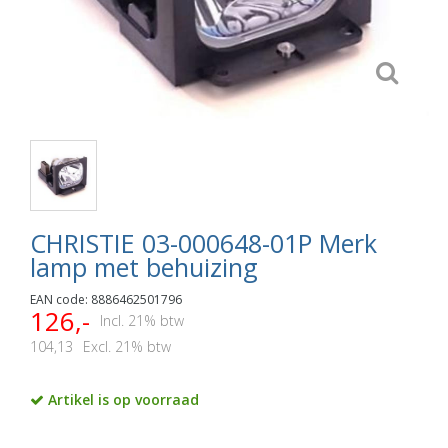
CHRISTIE 03-000648-01P Merk
lamp met behuizing
EAN code: 8886462501796
126,-
Incl. 21% btw
104,13
Excl. 21% btw
Artikel is op voorraad