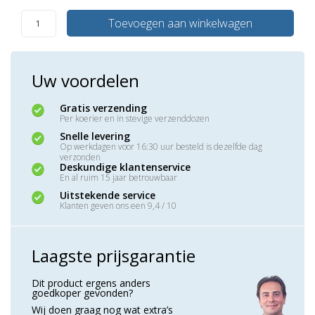
Toevoegen aan winkelwagen
Uw voordelen
Gratis verzending
Per koerier en in stevige verzenddozen
Snelle levering
Op werkdagen voor 16:30 uur besteld is dezelfde dag
verzonden
Deskundige klantenservice
En al ruim 15 jaar betrouwbaar
Uitstekende service
Klanten geven ons een 9,4 / 10
Laagste prijsgarantie
Dit product ergens anders
goedkoper gevonden?
Wij doen graag nog wat extra’s