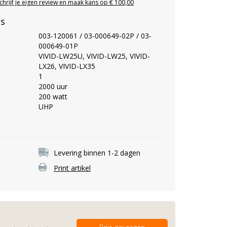
chrijf je eigen review en maak kans op € 100,00
es
003-120061 / 03-000649-02P / 03-
000649-01P
VIVID-LW25U, VIVID-LW25, VIVID-
LX26, VIVID-LX35
1
2000 uur
200 watt
UHP
Levering binnen 1-2 dagen
Print artikel