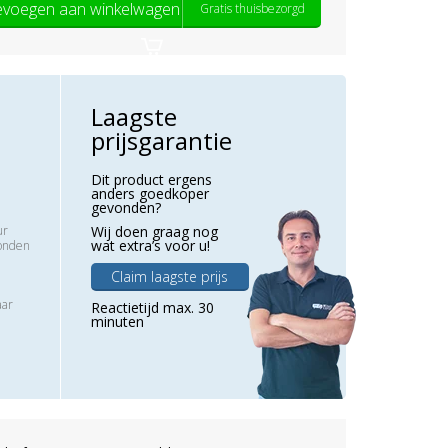
voegen aan winkelwagen
Gratis thuisbezorgd
Laagste
prijsgarantie
Dit product ergens
anders goedkoper
gevonden?
ur
Wij doen graag nog
wat extra’s voor u!
zonden
Claim laagste prijs
aar
Reactietijd max. 30
minuten