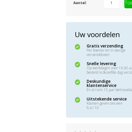
Toe
Aantal:
Uw voordelen
Gratis verzending
Per koerier en in stevige
verzenddozen
Snelle levering
Op werkdagen voor 16:30 u
besteld is dezelfde dag ver
Deskundige
klantenservice
En al ruim 15 jaar betrouwb
Uitstekende service
Klanten geven ons een
9,4 / 10