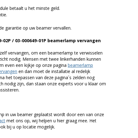
ule betaalt u het minste geld.
tie.
de garantie op uw beamer vervallen.
49-02P / 03-000649-01P beamerlamp vervangen
zelf vervangen, om een beamerlamp te verwisselen
nzicht nodig. Mensen met twee linkerhanden kunnen
em even een kijkje op onze pagina
beamerlamp
ervangen
en dan moet de installatie al redelijk
n na het toepassen van deze pagina´s zelden nog
h nodig zijn, dan staan onze experts voor u klaar om
assisteren.
lamp in uw beamer geplaatst wordt door een van onze
act
met ons op, wij helpen u hier graag mee. Het
k bij u op locatie mogelijk.