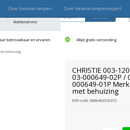
Gratis thuisbezorgd
Over beamerlampen
Over beamerlampenexpert
Deskundige
Zoeken
klantenservice
s
jaar betrouwbaar en ervaren
Altijd gratis verzending
met behuizing
CHRISTIE 003-120
03-000649-02P / 
000649-01P Merk
met behuizing
EAN code: 8886462502410