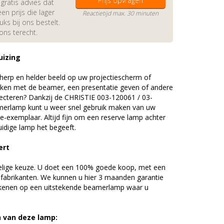
Prijs opvragen
gratis advies dat
en prijs die lager
Reactietijd max. 30 minuten
s bij ons bestelt.
 ons terecht.
uizing
erp en helder beeld op uw projectiescherm of
ijken met de beamer, een presentatie geven of andere
ecteren? Dankzij de CHRISTIE 003-120061 / 03-
erlamp kunt u weer snel gebruik maken van uw
e-exemplaar. Altijd fijn om een reserve lamp achter
idige lamp het begeeft.
ert
elige keuze. U doet een 100% goede koop, met een
 fabrikanten. We kunnen u hier 3 maanden garantie
ekenen op een uitstekende beamerlamp waar u
n van deze lamp: