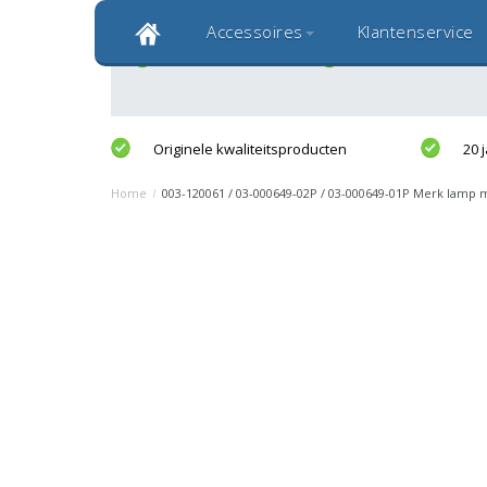
Toevoegen aan winkelwagen
Accessoires
Klantenservice
Klantbeoordeling 9,0
Gratis verzending
Snelle levering
Bekijk alle 1000+ review
Originele kwaliteitsproducten
20 
Home
/
003-120061 / 03-000649-02P / 03-000649-01P Merk lamp 