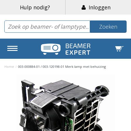
Hulp nodig?
Inloggen
Zoeken
Home
/
003-000884-01 / 003-120198-01 Merk lamp met behuizing