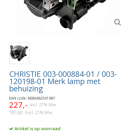
CHRISTIE 003-000884-01 / 003-
120198-01 Merk lamp met
behuizing
EAN code: 8886462501987
227,-
Incl. 21% btw
187,60
Excl. 21% btw
Artikel is op voorraad