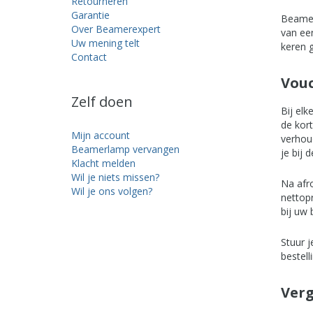
Retourneren
Garantie
Beamer
Over Beamerexpert
van ee
Uw mening telt
keren 
Contact
Vou
Zelf doen
Bij elk
de kort
Mijn account
verhoud
Beamerlamp vervangen
je bij 
Klacht melden
Wil je niets missen?
Na afr
Wil je ons volgen?
nettopr
bij uw 
Stuur j
bestell
Verg