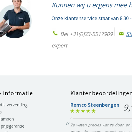
Kunnen wij u ergens mee 
Onze klantenservice staat van 8.30 -
Bel +31(0)23-5517909
St
expert
e informatie
Klantenbeoordelinge
Remco Steenbergen
9,
ratis verzending
s
lampen
Ze weten precies wat ze doen en 
prijsgarantie
doen de naam expert eer aa