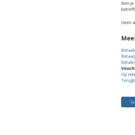
Ben je 
betreff
Geen a
Meer
Betaal
Betaal
Betali
Vouche
Op rek
Terugb
Te