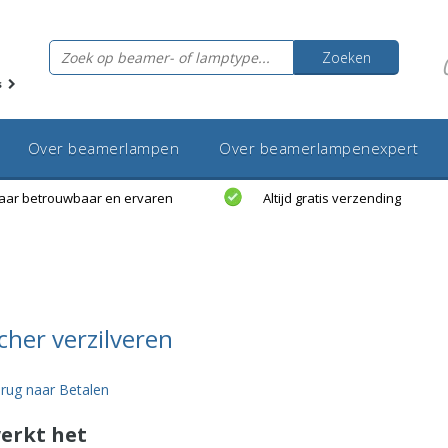
Zoeken
s
Over beamerlampen
Over beamerlampenexpert
jaar betrouwbaar en ervaren
Altijd gratis verzending
cher verzilveren
rug naar Betalen
erkt het