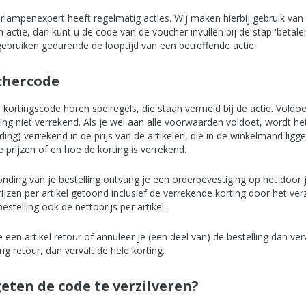
lampenexpert heeft regelmatig acties. Wij maken hierbij gebruik va
n actie, dan kunt u de code van de voucher invullen bij de stap 'beta
gebruiken gedurende de looptijd van een betreffende actie.
chercode
e kortingscode horen spelregels, die staan vermeld bij de actie. Vold
ing niet verrekend. Als je wel aan alle voorwaarden voldoet, wordt he
ing) verrekend in de prijs van de artikelen, die in de winkelmand liggen
de prijzen of en hoe de korting is verrekend.
onding van je bestelling ontvang je een orderbevestiging op het door
ijzen per artikel getoond inclusief de verrekende korting door het verz
bestelling ook de nettoprijs per artikel.
e een artikel retour of annuleer je (een deel van) de bestelling dan verv
ing retour, dan vervalt de hele korting.
eten de code te verzilveren?