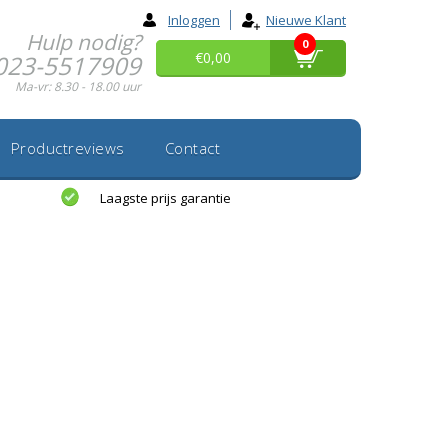
Inloggen
Nieuwe Klant
Hulp nodig?
0
€0,00
023-5517909
Ma-vr: 8.30 - 18.00 uur
Productreviews
Contact
Laagste prijs garantie