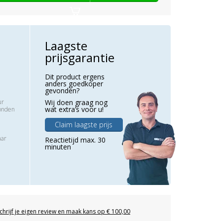
Laagste
prijsgarantie
Dit product ergens
anders goedkoper
gevonden?
ur
Wij doen graag nog
wat extra’s voor u!
zonden
Claim laagste prijs
aar
Reactietijd max. 30
minuten
chrijf je eigen review en maak kans op € 100,00