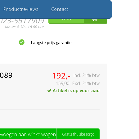
Inloggen
Nieuwe Klant
Productreviews
Contact
Hulp nodig?
0
€0,00
023-5517909
Ma-vr: 8.30 - 18.00 uur
Laagste prijs garantie
0089
192,-
Incl. 21% btw
159,00
Excl. 21% btw
Artikel is op voorraad
voegen aan winkelwagen
Gratis thuisbezorgd