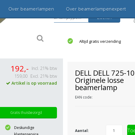
Over beamerlampen
Over beamerlampenexpert
Zoeken
s
jaar betrouwbaar en ervaren
Altijd gratis verzending
192,-
Incl. 21% btw
DELL DELL 725-1
159,00
Excl. 21% btw
Originele losse
Artikel is op voorraad
beamerlamp
EAN code:
Gratis thuisbezorgd
Deskundige
Toe
Aantal:
klantenservice