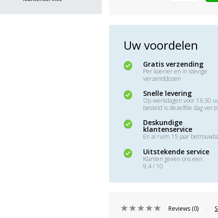
Uw voordelen
Gratis verzending
Per koerier en in stevige
verzenddozen
Snelle levering
Op werkdagen voor 16:30 u
besteld is dezelfde dag ver
Deskundige
klantenservice
En al ruim 15 jaar betrouwb
Uitstekende service
Klanten geven ons een
9,4 / 10
Reviews (0)
S
|