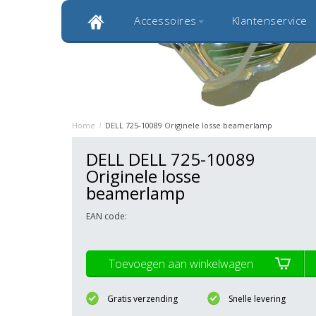
Accessoires
Klantenservice
Klantbeoordeling 9,0
Bekijk alle 1000+ review
Originele kwaliteitsproducten
20 
Home
/
DELL 725-10089 Originele losse beamerlamp
DELL DELL 725-10089
Originele losse
beamerlamp
EAN code:
Toevoegen aan winkelwagen
Gratis verzending
Snelle levering