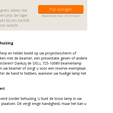
Prijs opvragen
gratis advies dat
en prijs die lager
Reactietijd max. 30 minuten
s bij ons bestelt.
 ons terecht.
ehuizing
erp en helder beeld op uw projectiescherm of
ijken met de beamer, een presentatie geven of andere
jecteren? Dankzij de DELL 725-10089 beamerlamp
an uw beamer of zorgt u voor een reserve-exemplaar.
chter de hand te hebben, wanneer uw huidige lamp het
pert
everd zonder behuizing. U kunt de losse lamp in uw
 plaatsen. Dit vergt enige handigheid, maar het kan u