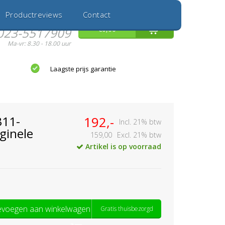
Inloggen
Nieuwe Klant
Productreviews
Contact
Hulp nodig?
0
€0,00
023-5517909
Ma-vr: 8.30 - 18.00 uur
Laagste prijs garantie
311-
192,-
Incl. 21% btw
ginele
159,00
Excl. 21% btw
Artikel is op voorraad
voegen aan winkelwagen
Gratis thuisbezorgd