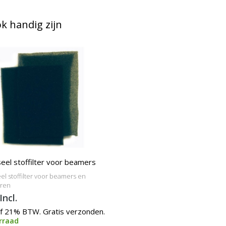
 handig zijn
eel stoffilter voor beamers
el stoffilter voor beamers en
oren
Incl.
ef 21% BTW. Gratis verzonden.
rraad