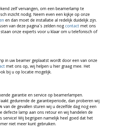
ekend zelf vervangen, om een beamerlamp te
isch inzicht nodig. Neem even een kijkje op onze
en
en dan moet de installatie al redelijk duidelijk zijn.
ssen van deze pagina´s zelden nog
contact
met ons
 staan onze experts voor u klaar om u telefonisch of
lamp in uw beamer geplaatst wordt door een van onze
act
met ons op, wij helpen u hier graag mee. Het
ok bij u op locatie mogelijk.
kende garantie en service op beamerlampen.
akt gedurende de garantieperiode, dan proberen wij
5% van de gevallen sturen wij u dezelfde dag nog een
e defecte lamp aan ons retour en wij handelen de
as service! Wij begrijpen namelijk heel goed dat het
amer niet meer kunt gebruiken.