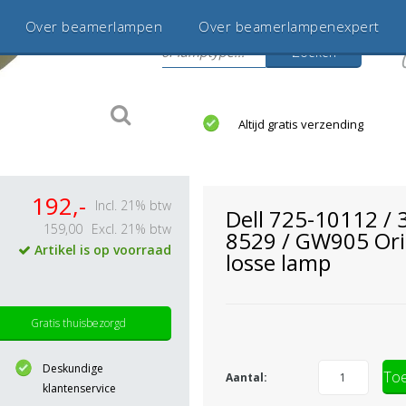
Over beamerlampen
Over beamerlampenexpert
Zoeken
s
jaar betrouwbaar en ervaren
Altijd gratis verzending
192,-
Incl. 21% btw
Dell 725-10112 / 
159,00
Excl. 21% btw
8529 / GW905 Ori
Artikel is op voorraad
losse lamp
Gratis thuisbezorgd
Deskundige
Toe
Aantal:
klantenservice