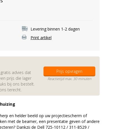
es
Levering binnen 1-2 dagen
Print artikel
Prijs opvragen
gratis advies dat
en prijs die lager
Reactietijd max. 30 minuten
s bij ons bestelt.
 ons terecht.
ehuizing
erp en helder beeld op uw projectiescherm of
ijken met de beamer, een presentatie geven of andere
cteren? Dankzij de Dell 725-10112 / 311-8529 /