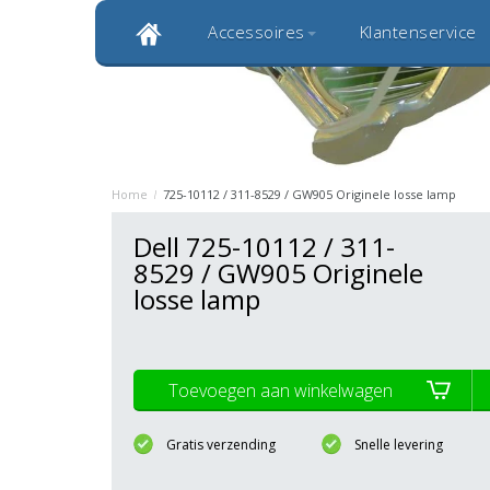
Accessoires
Klantenservice
Klantbeoordeling 9,0
Bekijk alle 1000+ review
Originele kwaliteitsproducten
20 
Home
/
725-10112 / 311-8529 / GW905 Originele losse lamp
Dell 725-10112 / 311-
8529 / GW905 Originele
losse lamp
Toevoegen aan winkelwagen
Gratis verzending
Snelle levering