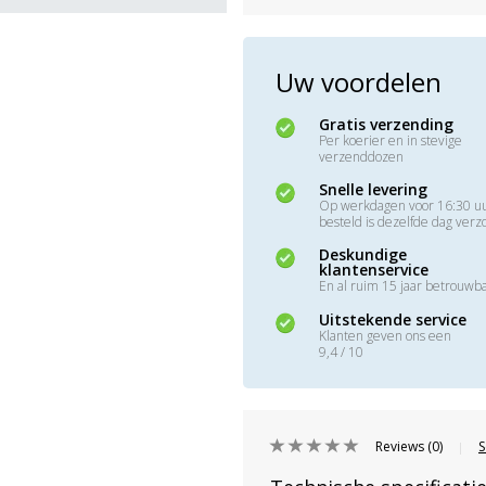
Uw voordelen
Gratis verzending
Per koerier en in stevige
verzenddozen
Snelle levering
Op werkdagen voor 16:30 u
besteld is dezelfde dag ver
Deskundige
klantenservice
En al ruim 15 jaar betrouwb
Uitstekende service
Klanten geven ons een
9,4 / 10
Reviews (0)
S
|