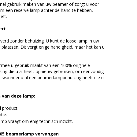
el gebruik maken van uw beamer of zorgt u voor
n om een reserve lamp achter de hand te hebben,
eft.
pert
everd zonder behuizing. U kunt de losse lamp in uw
 plaatsen. Dit vergt enige handigheid, maar het kan u
rmee u gebruik maakt van een 100% originele
ing die u al heeft opnieuw gebruiken, om eenvoudig
t wanneer u al een beamerlampbehuizing heeft die u
n van deze lamp:
l product.
tie.
mp vraagt om enig technisch inzicht.
W905 beamerlamp vervangen