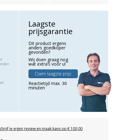
Laagste
prijsgarantie
Dit product ergens
anders goedkoper
gevonden?
ur
Wij doen graag nog
wat extra’s voor u!
zonden
Claim laagste prijs
aar
Reactietijd max. 30
minuten
chrijf je eigen review en maak kans op € 100,00