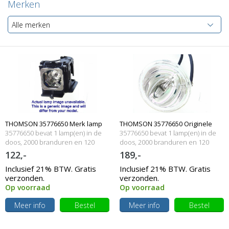
Merken
Alle merken
THOMSON 35776650 Merk lamp
THOMSON 35776650 Originele
35776650 bevat 1 lamp(en) in de
35776650 bevat 1 lamp(en) in de
met behuizing
doos, 2000 branduren en 120
lampmodule
doos, 2000 branduren en 120
Watt
Watt
122,-
189,-
Inclusief 21% BTW. Gratis
Inclusief 21% BTW. Gratis
verzonden.
verzonden.
Op voorraad
Op voorraad
Meer info
Bestel
Meer info
Bestel