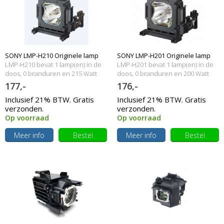
SONY LMP-H210 Originele lamp
SONY LMP-H201 Originele lamp
LMP-H210 bevat 1 lamp(en) in de
LMP-H201 bevat 1 lamp(en) in de
met behuizing
doos, 0 branduren en 215 Watt
met behuizing
doos, 0 branduren en 200 Watt
177,-
176,-
Inclusief 21% BTW. Gratis
Inclusief 21% BTW. Gratis
verzonden.
verzonden.
Op voorraad
Op voorraad
Meer info
Bestel
Meer info
Bestel