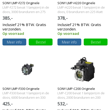
SONY LMP-F272 Originele
SONY LMP-H220 Originele
LMP-F272 bevat 1 lamp(en) in de
LMP-H220 bevat 1 lamp(en) in de
lampmodule
doos, 3000 branduren en 275
lampmodule
doos, 0 branduren en 225 Watt
Watt
385,-
378,-
Inclusief 21% BTW. Gratis
Inclusief 21% BTW. Gratis
verzonden.
verzonden.
Op voorraad
Op voorraad
Meer info
Bestel
Meer info
Bestel
SONY LMP-F330 Originele
SONY LMP-C200 Originele
LMP-F330 bevat 1 lamp(en) in de
LMP-C200 bevat 1 lamp(en) in de
lampmodule
doos, 6000 branduren en 330
lampmodule
doos, 2000 branduren en 200
Watt
Watt
425,-
532,-