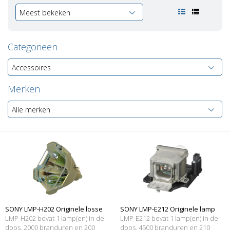
Meest bekeken
Categorieen
Accessoires
Merken
Alle merken
SONY LMP-H202 Originele losse
SONY LMP-E212 Originele lamp
LMP-H202 bevat 1 lamp(en) in de
LMP-E212 bevat 1 lamp(en) in de
lamp
doos, 2000 branduren en 200
met behuizing
doos, 4500 branduren en 210