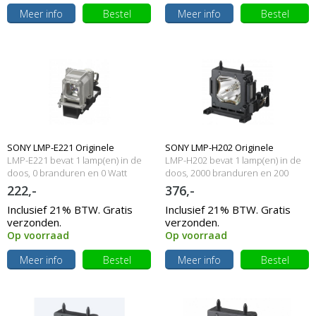
Meer info
Bestel
Meer info
Bestel
SONY LMP-E221 Originele
SONY LMP-H202 Originele
LMP-E221 bevat 1 lamp(en) in de
LMP-H202 bevat 1 lamp(en) in de
lampmodule
doos, 0 branduren en 0 Watt
lampmodule
doos, 2000 branduren en 200
Watt
222,-
376,-
Inclusief 21% BTW. Gratis
Inclusief 21% BTW. Gratis
verzonden.
verzonden.
Op voorraad
Op voorraad
Meer info
Bestel
Meer info
Bestel