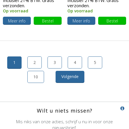
Inclusief 21% BTW. Gratis
Inclusief 21% BTW. Gratis
verzonden.
verzonden.
Op voorraad
Op voorraad
Meer info
Bestel
Meer info
Bestel
1
2
3
4
5
Volgende
10
Wilt u niets missen?
Mis niks van onze acties, schrijf u nu in voor onze
nieuwsbrief.