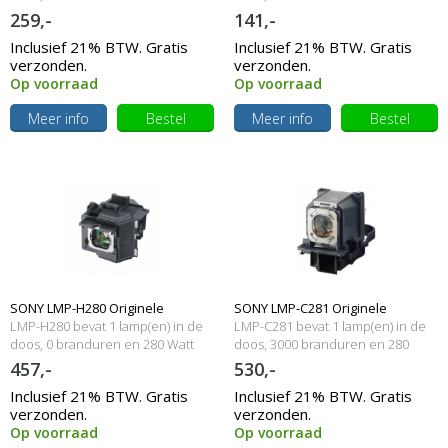
Watt
Watt
259,-
141,-
Inclusief 21% BTW. Gratis
Inclusief 21% BTW. Gratis
verzonden.
verzonden.
Op voorraad
Op voorraad
Meer info
Bestel
Meer info
Bestel
SONY LMP-H280 Originele
SONY LMP-C281 Originele
LMP-H280 bevat 1 lamp(en) in de
LMP-C281 bevat 1 lamp(en) in de
lampmodule
doos, 0 branduren en 280 Watt
lampmodule
doos, 3000 branduren en 280
Watt
457,-
530,-
Inclusief 21% BTW. Gratis
Inclusief 21% BTW. Gratis
verzonden.
verzonden.
Op voorraad
Op voorraad