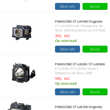
Meer info
Bestel
PANASONIC ET-LAV400 Originele
ET-LAV400 bevat 1 lamp(en) in de
lampmodule
doos, 5000 branduren en 270 Watt
393,- Incl.
Op voorraad
Meer info
Bestel
PANASONIC ET-LAD60 / ET-LAD60A
ET-LAD60 / ET-LAD60A bevat 1
Originele lampmodule
lamp(en) in de doos, 2000
branduren en 300 Watt
599,- Incl.
Op voorraad
Meer info
Bestel
PANASONIC ET-LAE300 Originele