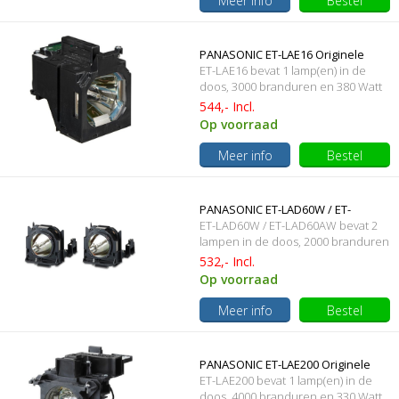
Meer info
Bestel
PANASONIC ET-LAE16 Originele
ET-LAE16 bevat 1 lamp(en) in de
lampmodule
doos, 3000 branduren en 380 Watt
544,- Incl.
Op voorraad
Meer info
Bestel
PANASONIC ET-LAD60W / ET-
ET-LAD60W / ET-LAD60AW bevat 2
LAD60AW Merk lamp met behuizing
lampen in de doos, 2000 branduren
en 300 Watt
532,- Incl.
Op voorraad
Meer info
Bestel
PANASONIC ET-LAE200 Originele
ET-LAE200 bevat 1 lamp(en) in de
lampmodule
doos, 4000 branduren en 330 Watt