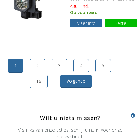
430,- Incl.
Op voorraad
Meer info
Bestel
1
2
3
4
5
Volgende
16
Wilt u niets missen?
Mis niks van onze acties, schrijf u nu in voor onze
nieuwsbrief.