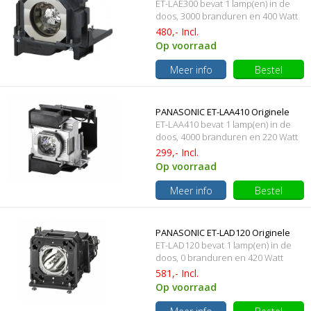
ET-LAE300 bevat 1 lamp(en) in de
lamp met behuizing
doos, 3000 branduren en 400 Watt
480,- Incl.
Op voorraad
Meer info
Bestel
PANASONIC ET-LAA410 Originele
ET-LAA410 bevat 1 lamp(en) in de
lamp met behuizing
doos, 4000 branduren en 220 Watt
299,- Incl.
Op voorraad
Meer info
Bestel
PANASONIC ET-LAD120 Originele
ET-LAD120 bevat 1 lamp(en) in de
lampmodule
doos, 0 branduren en 420 Watt
581,- Incl.
Op voorraad