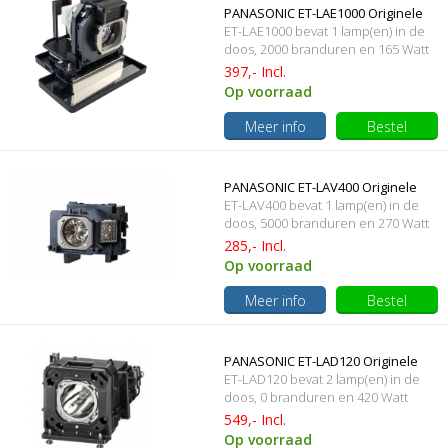
PANASONIC ET-LAE1000 Originele
ET-LAE1000 bevat 1 lamp(en) in de
lampmodule
doos, 2000 branduren en 165 Watt
397,- Incl.
Op voorraad
Meer info
Bestel
PANASONIC ET-LAV400 Originele
ET-LAV400 bevat 1 lamp(en) in de
lamp met behuizing
doos, 5000 branduren en 270 Watt
285,- Incl.
Op voorraad
Meer info
Bestel
PANASONIC ET-LAD120 Originele
ET-LAD120 bevat 2 lamp(en) in de
lamp met behuizing
doos, 0 branduren en 420 Watt
549,- Incl.
Op voorraad