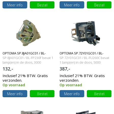
Meer info
Bestel
Meer info
Bestel
OPTOMA SP.8JA01GC01 / BL-
OPTOMA SP.72Y01GC01 / BL-
SP.8JA01GC01 / BL-FP230F bevat 1
SP.72Y01GC01 / BL-FU260C bevat
FP230F Originele losse
lamp(en) in de doos, 3000
FU260C Originele lampmodule
1 lamp(en) in de doos, 5000
branduren en 230 Watt
branduren en 0 Watt
132,-
387,-
beamerlamp
Inclusief 21% BTW. Gratis
Inclusief 21% BTW. Gratis
verzonden.
verzonden.
Op voorraad
Op voorraad
Meer info
Bestel
Meer info
Bestel