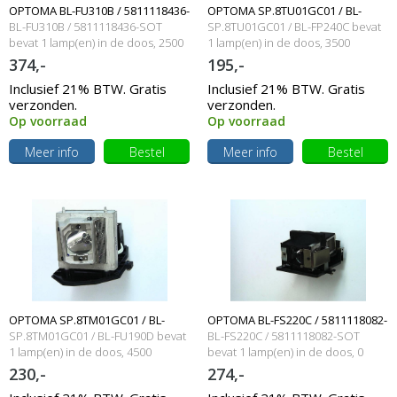
OPTOMA BL-FU310B / 5811118436-
OPTOMA SP.8TU01GC01 / BL-
BL-FU310B / 5811118436-SOT
SP.8TU01GC01 / BL-FP240C bevat
SOT Originele lampmodule
bevat 1 lamp(en) in de doos, 2500
FP240C Originele lampmodule
1 lamp(en) in de doos, 3500
branduren en 310 Watt
branduren en 0 Watt
374,-
195,-
Inclusief 21% BTW. Gratis
Inclusief 21% BTW. Gratis
verzonden.
verzonden.
Op voorraad
Op voorraad
Meer info
Bestel
Meer info
Bestel
OPTOMA SP.8TM01GC01 / BL-
OPTOMA BL-FS220C / 5811118082-
SP.8TM01GC01 / BL-FU190D bevat
BL-FS220C / 5811118082-SOT
FU190D Originele lampmodule
1 lamp(en) in de doos, 4500
SOT Originele lampmodule
bevat 1 lamp(en) in de doos, 0
branduren en 190 Watt
branduren en 220 Watt
230,-
274,-