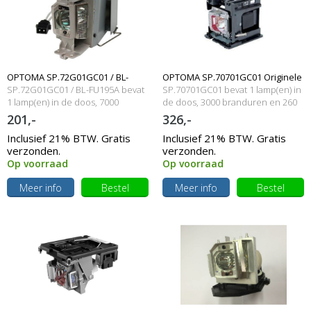
OPTOMA SP.72G01GC01 / BL-
OPTOMA SP.70701GC01 Originele
SP.72G01GC01 / BL-FU195A bevat
SP.70701GC01 bevat 1 lamp(en) in
FU195A Originele lampmodule
1 lamp(en) in de doos, 7000
lampmodule
de doos, 3000 branduren en 260
branduren en 0 Watt
Watt
201,-
326,-
Inclusief 21% BTW. Gratis
Inclusief 21% BTW. Gratis
verzonden.
verzonden.
Op voorraad
Op voorraad
Meer info
Bestel
Meer info
Bestel