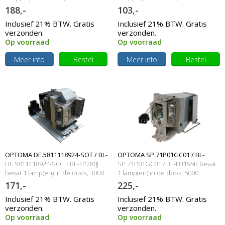
branduren en 250 Watt
branduren en 150 Watt
188,-
103,-
behuizing
behuizing
Inclusief 21% BTW. Gratis
Inclusief 21% BTW. Gratis
verzonden.
verzonden.
Op voorraad
Op voorraad
Meer info
Bestel
Meer info
Bestel
OPTOMA DE.5811118924-SOT / BL-
OPTOMA SP.71P01GC01 / BL-
DE.5811118924-SOT / BL-FP280J
SP.71P01GC01 / BL-FU195B bevat
FP280J Originele lamp met
bevat 1 lamp(en) in de doos, 3000
FU195B Originele lampmodule
1 lamp(en) in de doos, 5000
branduren en 280 Watt
branduren en 195 Watt
171,-
225,-
behuizing
Inclusief 21% BTW. Gratis
Inclusief 21% BTW. Gratis
verzonden.
verzonden.
Op voorraad
Op voorraad