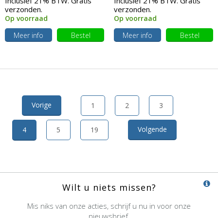
Inclusief 21% BTW. Gratis
Inclusief 21% BTW. Gratis
verzonden.
verzonden.
Op voorraad
Op voorraad
Meer info
Bestel
Meer info
Bestel
Vorige
1
2
3
Volgende
4
5
19
Wilt u niets missen?
Mis niks van onze acties, schrijf u nu in voor onze
nieuwsbrief.