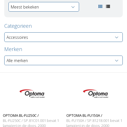
Meest bekeken
Categorieen
Accessoires
Merken
Alle merken
OPTOMA BL-FU250C /
OPTOMA BL-FU150A /
BL-FU250C / SP.81C01.001 bevat 1
BL-FU150A / SP.81218.001 bevat 1
SP.81C01.001 Merk lamp met
lamp(en) in de doos, 2000
SP.81218.001 Merk lamp met
lamp(en) in de doos, 2000