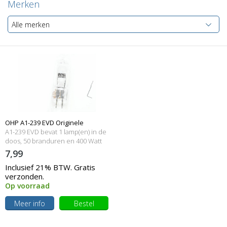
Merken
Alle merken
OHP A1-239 EVD Originele
A1-239 EVD bevat 1 lamp(en) in de
lampmodule
doos, 50 branduren en 400 Watt
7,99
Inclusief 21% BTW. Gratis
verzonden.
Op voorraad
Meer info
Bestel