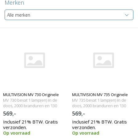
Merken
Alle merken
MULTIVISION MV 730 Originele
MULTIVISION MV 735 Originele
MV 730 bevat 1 lamp(en) in de
MV 735 bevat 1 lamp(en) in de
lampmodule
doos, 2000 branduren en 130
lampmodule
doos, 2000 branduren en 130
Watt
Watt
569,-
569,-
Inclusief 21% BTW. Gratis
Inclusief 21% BTW. Gratis
verzonden.
verzonden.
Op voorraad
Op voorraad