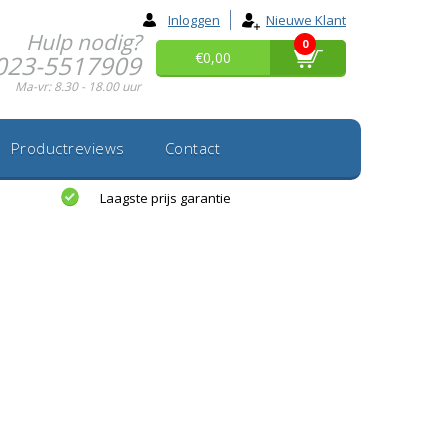
Inloggen
Nieuwe Klant
Hulp nodig?
0
€0,00
023-5517909
Ma-vr: 8.30 - 18.00 uur
Productreviews
Contact
Laagste prijs garantie