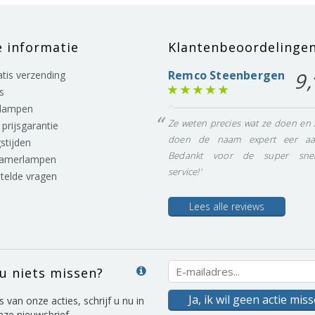
e informatie
Klantenbeoordelinge
Remco Steenbergen
9,
ratis verzending
s
lampen
Ze weten precies wat ze doen en 
prijsgarantie
doen de naam expert eer aa
stijden
Bedankt voor de super snel
eamerlampen
service!'
stelde vragen
Lees alle reviews
 u niets missen?
Ja, ik wil geen actie mis
s van onze acties, schrijf u nu in
nze nieuwsbrief.