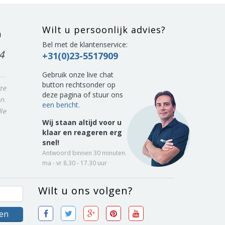
Wilt u persoonlijk advies?
n
Bel met de klantenservice:
4
+31(0)23-5517909
Gebruik onze live chat
button rechtsonder op
ze
deze pagina of stuur ons
n.
een bericht.
le
Wij staan altijd voor u
klaar en reageren erg
snel!
Antwoord binnen 30 minuten.
ma - vr 8.30 - 17.30 uur
Wilt u ons volgen?
sen