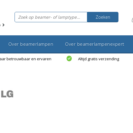
Zoeken
s
Over beamerlampen
Over beamerlampenexpert
jaar betrouwbaar en ervaren
Altijd gratis verzending