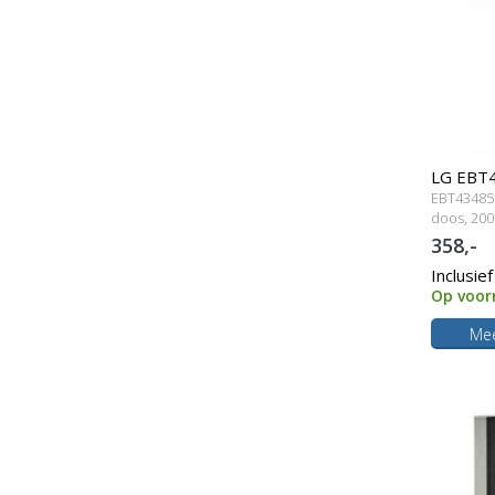
LG EBT4
EBT434851
lampmo
doos, 200
358,-
Inclusie
Op voor
Mee