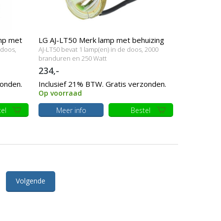
mp met
LG AJ-LT50 Merk lamp met behuizing
 doos,
AJ-LT50 bevat 1 lamp(en) in de doos, 2000
branduren en 250 Watt
234,-
zonden.
Inclusief 21% BTW. Gratis verzonden.
Op voorraad
el
Meer info
Bestel
Volgende