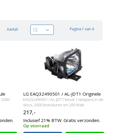
Pagina 1 van 4
Aantal:
12
ule
LG EAQ32490501 / AL-JDT1 Originele
, 2000
EAQ32490501 / AL-JDT1 bevat 1 lamp(en) in de
lampmodule
doos, 2000 branduren en 200 Watt
217,-
zonden.
Inclusief 21% BTW. Gratis verzonden.
Op voorraad