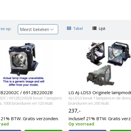
Tabel
Lijst
ren op:
Meest bekeken
2B22002C / 6912B22002B
LG AJ-LDS3 Originele lampmod
2C / 6912B22002B bevat 1 lamp(en)
AJ-LDS3 bevat 1 lamp(en) in de doos
mp met behuizing
s, 1000 branduren en 120 Watt
branduren en 200 Watt
237,-
f 21% BTW. Gratis verzonden.
Inclusief 21% BTW. Gratis ver
raad
Op voorraad