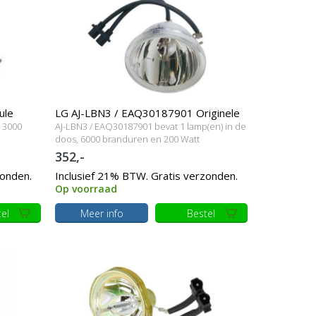
ule
LG AJ-LBN3 / EAQ30187901 Originele
, 3000
AJ-LBN3 / EAQ30187901 bevat 1 lamp(en) in de
lampmodule
doos, 6000 branduren en 200 Watt
352,-
zonden.
Inclusief 21% BTW. Gratis verzonden.
Op voorraad
el
Meer info
Bestel