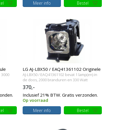
el
Meer info
Bestel
ule
LG AJ-LBX50 / EAQ41361102 Originele
, 3000
AJ-LBX50 / EAQ41361102 bevat 1 lamp(en) in
lampmodule
de doos, 2000 branduren en 330 Watt
370,-
zonden.
Inclusief 21% BTW. Gratis verzonden.
Op voorraad
el
Meer info
Bestel