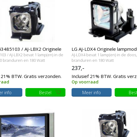
3485103 / AJ-LBX2 Originele
LG AJ-LDX4 Originele lampmod
03 / AJ-LBX2 bevat 1 lamp(en) in de
AJ-LDX4 bevat 1 lamp(en) in de doos
dule
0 branduren en 180 Watt
branduren en 180 Watt
237,-
f 21% BTW. Gratis verzonden.
Inclusief 21% BTW. Gratis ver
raad
Op voorraad
r info
Bestel
Meer info
Best