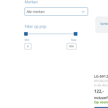
Merken
Alle merken
Sorte
Filter op prijs
Min
Max
0
850
LG 691
6912B2200
Merk la
in de doo
122,-
Inclusie
Op voor