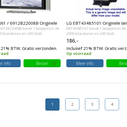
AN1 / 6912B22008B Originele
LG EBT43485101 Originele la
 6912B22008B bevat 1 lamp(en) in de
EBT43485101 bevat 1 lamp(en) in de
dule
behuizing
0 branduren en 200 Watt
2000 branduren en 200 Watt
186,-
f 21% BTW. Gratis verzonden.
Inclusief 21% BTW. Gratis ver
raad
Op voorraad
r info
Bestel
Meer info
Best
1
2
3
4