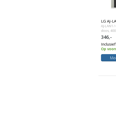
LG AJ-L
AJ-LAN1 /
lampmo
doos, 400
346,-
Inclusie
Op voor
Mee