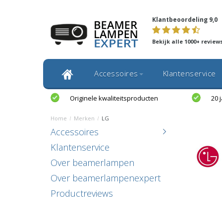
Klantbeoordeling 9,0
Bekijk alle 1000+ review
Accessoires
Klantenservice
Originele kwaliteitsproducten
20 
Home
/
Merken
/
LG
Accessoires
Klantenservice
Over beamerlampen
Over beamerlampenexpert
Productreviews