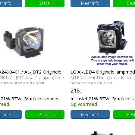
r info
Bestel
Meer info
Best
2490401 / AL-JDT2 Originele
LG AJ-LBD4 Originele lampmod
01 / AL-JDT2 bevat 1 lamp(en) in de
AJ-LBD4 bevat 1 lamp(en) in de doos
dule
0 branduren en 200 Watt
branduren en 230 Watt
218,-
f 21% BTW. Gratis verzonden.
Inclusief 21% BTW. Gratis ver
raad
Op voorraad
r info
Bestel
Meer info
Best