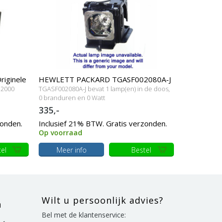
iginele
HEWLETT PACKARD TGASF002080A-J
 2000
TGASF002080A-J bevat 1 lamp(en) in de doos,
Originele lampmodule
0 branduren en 0 Watt
335,-
zonden.
Inclusief 21% BTW. Gratis verzonden.
Op voorraad
el
Meer info
Bestel
Wilt u persoonlijk advies?
n
Bel met de klantenservice: