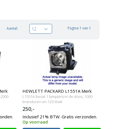
Pagina 1 van 1
Aantal:
12
erk
HEWLETT PACKARD L1551A Merk
 2000
L1551A bevat 1 lamp(en) in de doos, 1000
lamp met behuizing
branduren en 120 Watt
250,-
zonden.
Inclusief 21% BTW. Gratis verzonden.
Op voorraad