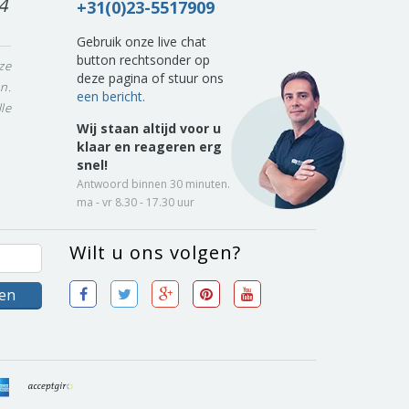
4
+31(0)23-5517909
Gebruik onze live chat
button rechtsonder op
ze
deze pagina of stuur ons
n.
een bericht.
le
Wij staan altijd voor u
klaar en reageren erg
snel!
Antwoord binnen 30 minuten.
ma - vr 8.30 - 17.30 uur
Wilt u ons volgen?
sen