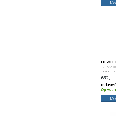
Mee
HEWLETT
L2152A be
lampmo
brandure
632,-
Inclusie
Op voor
Mee