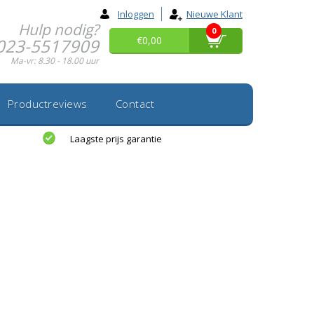
Inloggen
Nieuwe Klant
Hulp nodig?
0
€0,00
023-5517909
Ma-vr: 8.30 - 18.00 uur
Productreviews
Contact
Laagste prijs garantie