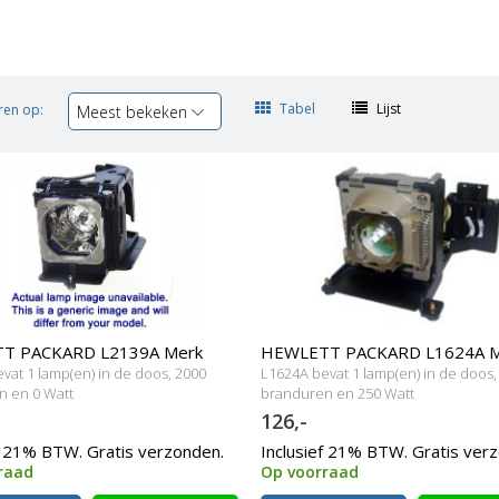
Tabel
Lijst
ren op:
Meest bekeken
T PACKARD L2139A Merk
HEWLETT PACKARD L1624A M
vat 1 lamp(en) in de doos, 2000
L1624A bevat 1 lamp(en) in de doos,
t behuizing
lamp met behuizing
n en 0 Watt
branduren en 250 Watt
126,-
f 21% BTW. Gratis verzonden.
Inclusief 21% BTW. Gratis ver
raad
Op voorraad