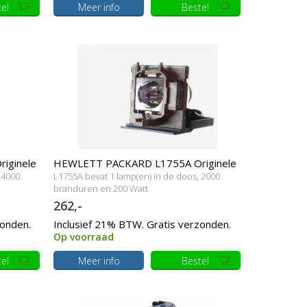
el
Meer info
Bestel
iginele
HEWLETT PACKARD L1755A Originele
 4000
L1755A bevat 1 lamp(en) in de doos, 2000
lamp met behuizing
branduren en 200 Watt
262,-
zonden.
Inclusief 21% BTW. Gratis verzonden.
Op voorraad
el
Meer info
Bestel