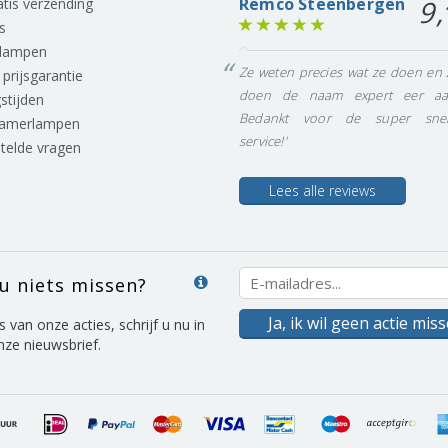
Remco Steenbergen
9,
ratis verzending
s
lampen
Ze weten precies wat ze doen en 
prijsgarantie
doen de naam expert eer aa
stijden
Bedankt voor de super snel
eamerlampen
service!'
stelde vragen
Lees alle reviews
 u niets missen?
Ja, ik wil geen actie mis
s van onze acties, schrijf u nu in
nze nieuwsbrief.