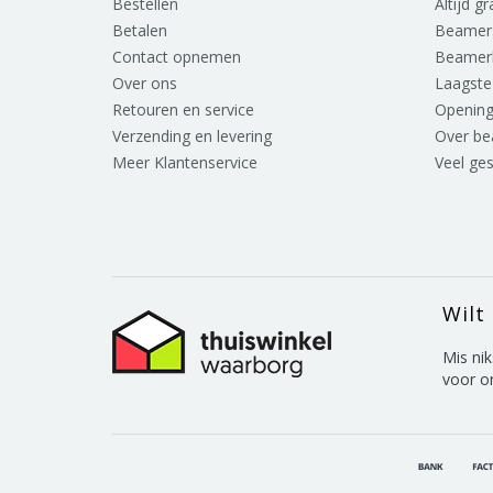
Bestellen
Altijd g
Betalen
Beamer
Contact opnemen
Beamer
Over ons
Laagste 
Retouren en service
Opening
Verzending en levering
Over b
Meer Klantenservice
Veel ge
Wilt
Mis nik
voor o