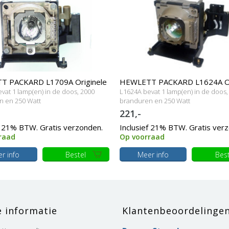
 PACKARD L1709A Originele
HEWLETT PACKARD L1624A Or
vat 1 lamp(en) in de doos, 2000
L1624A bevat 1 lamp(en) in de doos,
t behuizing
lamp met behuizing
n en 250 Watt
branduren en 250 Watt
221,-
f 21% BTW. Gratis verzonden.
Inclusief 21% BTW. Gratis ver
raad
Op voorraad
r info
Bestel
Meer info
Best
e informatie
Klantenbeoordelinge