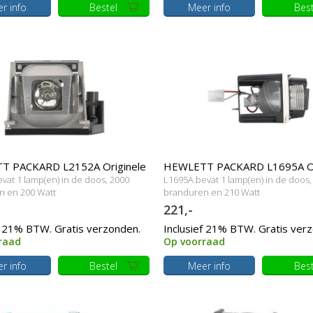
r info
Bestel
Meer info
Best
 PACKARD L2152A Originele
HEWLETT PACKARD L1695A Or
vat 1 lamp(en) in de doos, 2000
L1695A bevat 1 lamp(en) in de doos,
dule
lamp met behuizing
n en 200 Watt
branduren en 210 Watt
221,-
f 21% BTW. Gratis verzonden.
Inclusief 21% BTW. Gratis ver
raad
Op voorraad
r info
Bestel
Meer info
Best