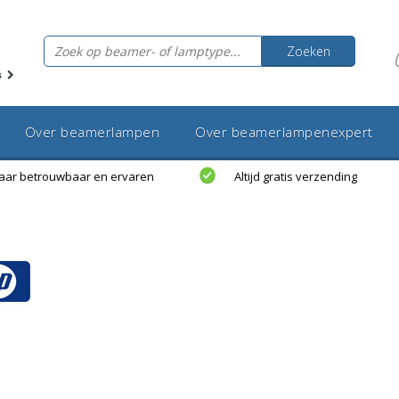
Zoeken
s
Over beamerlampen
Over beamerlampenexpert
jaar betrouwbaar en ervaren
Altijd gratis verzending