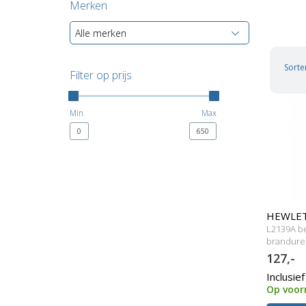
Merken
Alle merken
Sorte
Filter op prijs
Min
Max
0
650
HEWLET
L2139A be
lamp me
brandure
127,-
Inclusie
Op voor