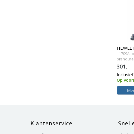
HEWLETT
L1709A be
lamp me
brandure
301,-
Inclusie
Op voor
Mee
Klantenservice
Snell