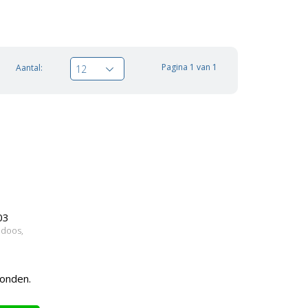
Pagina 1 van 1
Aantal:
12
03
 doos,
zonden.