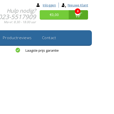
Inloggen
Nieuwe Klant
Hulp nodig?
0
€0,00
023-5517909
Ma-vr: 8.30 - 18.00 uur
Productreviews
Contact
Laagste prijs garantie