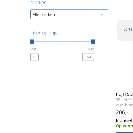
Merken
Alle merken
Sorte
Filter op prijs
Min
Max
0
250
FUJITSU
SP-LAMP-0
lamp me
2000 bran
206,-
Inclusie
Op voor