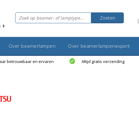
Zoeken
s
Over beamerlampen
Over beamerlampenexpert
jaar betrouwbaar en ervaren
Altijd gratis verzending