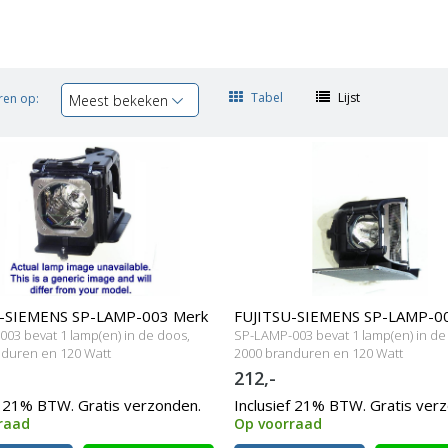
Tabel
Lijst
ren op:
Meest bekeken
-SIEMENS SP-LAMP-003 Merk
FUJITSU-SIEMENS SP-LAMP-0
03 bevat 1 lamp(en) in de doos,
SP-LAMP-003 bevat 1 lamp(en) in de
t behuizing
Originele lampmodule
duren en 120 Watt
2000 branduren en 120 Watt
212,-
f 21% BTW. Gratis verzonden.
Inclusief 21% BTW. Gratis ver
raad
Op voorraad