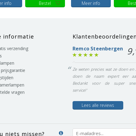
r info
Bestel
Meer info
Best
e informatie
Klantenbeoordelinge
Remco Steenbergen
9,
ratis verzending
s
lampen
Ze weten precies wat ze doen en 
prijsgarantie
doen de naam expert eer aa
stijden
Bedankt voor de super snel
eamerlampen
service!'
stelde vragen
Lees alle reviews
 u niets missen?