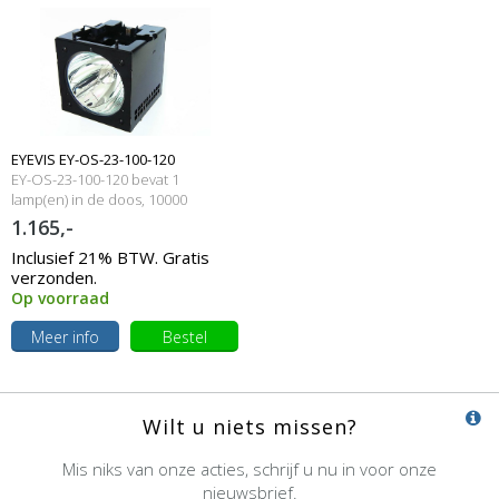
EYEVIS EY-OS-23-100-120
EY-OS-23-100-120 bevat 1
Originele lampmodule
lamp(en) in de doos, 10000
branduren en 120 Watt
1.165,-
Inclusief 21% BTW. Gratis
verzonden.
Op voorraad
Meer info
Bestel
Wilt u niets missen?
Mis niks van onze acties, schrijf u nu in voor onze
nieuwsbrief.