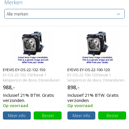
Merken
Alle merken
EYEVIS EY-OS-22-132-150
EYEVIS EY-OS-22-100-120
EY-OS-22-132-150 bevat 1
EY-OS-22-100-120 bevat 1
Originele lampmodule
lamp(en) in de doos, 0 branduren
Originele lampmodule
lamp(en) in de doos, 0 branduren
en 150 Watt
en 120 Watt
988,-
898,-
Inclusief 21% BTW. Gratis
Inclusief 21% BTW. Gratis
verzonden.
verzonden.
Op voorraad
Op voorraad
Meer info
Bestel
Meer info
Bestel