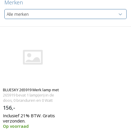
Merken
Alle merken
BLUESKY 265919 Merk lamp met
265919 bevat 1 lamp(en) in de
behuizing
doos, 0 branduren en 0 Watt
156,-
Inclusief 21% BTW. Gratis
verzonden.
Op voorraad