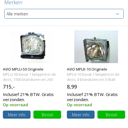
Merken
Alle merken
AVIO MPLU-50 Originele
AVIO MPLK-10 Originele
MPLU-50 bevat 1 lamp(en) in de
MPLK-10 bevat 1 lamp(en) in de
lampmodule
doos, 1500 branduren en 260
lampmodule
doos, 0 branduren en 0 Watt
Watt
715,-
8,99
Inclusief 21% BTW. Gratis
Inclusief 21% BTW. Gratis
verzonden.
verzonden.
Op voorraad
Op voorraad
Meer info
Bestel
Meer info
Bestel