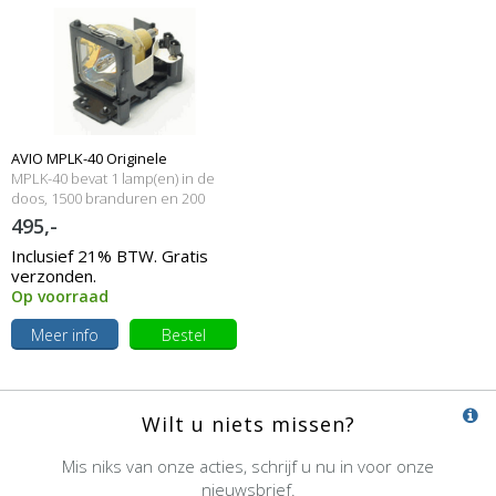
AVIO MPLK-40 Originele
MPLK-40 bevat 1 lamp(en) in de
lampmodule
doos, 1500 branduren en 200
Watt
495,-
Inclusief 21% BTW. Gratis
verzonden.
Op voorraad
Meer info
Bestel
Wilt u niets missen?
Mis niks van onze acties, schrijf u nu in voor onze
nieuwsbrief.