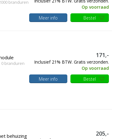
Inclusief 21% BTW. Gratis verzonden.
, 2000 branduren
Op voorraad
Meer info
Bestel
171,-
module
Inclusief 21% BTW. Gratis verzonden.
, 0 branduren
Op voorraad
Meer info
Bestel
205,-
et behuizing