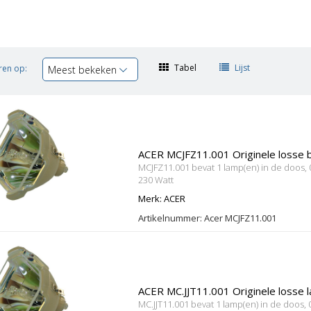
Tabel
Lijst
ren op:
Meest bekeken
ACER MCJFZ11.001 Originele losse
MCJFZ11.001 bevat 1 lamp(en) in de doos,
230 Watt
Merk: ACER
Artikelnummer: Acer MCJFZ11.001
ACER MC.JJT11.001 Originele losse 
MC.JJT11.001 bevat 1 lamp(en) in de doos,