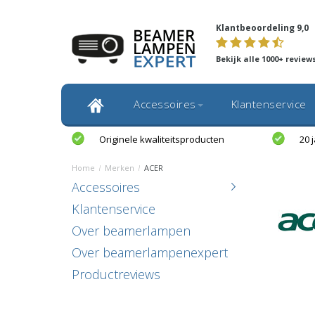
Klantbeoordeling 9,0
Bekijk alle 1000+ review
Accessoires
Klantenservice
Originele kwaliteitsproducten
20 
Home
/
Merken
/
ACER
Accessoires
Klantenservice
Over beamerlampen
Over beamerlampenexpert
Productreviews