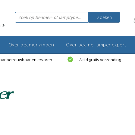
Zoeken
s
Over beamerlampen
Over beamerlampenexpert
jaar betrouwbaar en ervaren
Altijd gratis verzending