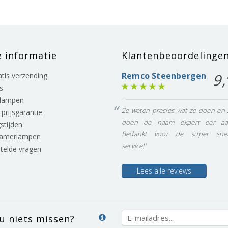
e informatie
Klantenbeoordelinge
Remco Steenbergen
9,
ratis verzending
s
lampen
Ze weten precies wat ze doen en 
prijsgarantie
doen de naam expert eer aa
stijden
Bedankt voor de super snel
eamerlampen
service!'
stelde vragen
Lees alle reviews
 u niets missen?