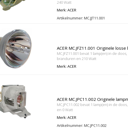
240 Watt
Merk: ACER
Artikelnummer: MC.JJT11.001
ACER MC.JFZ11.001 Originele losse
MC.JFZ11.001 bevat 1 lamp(en) in de doos,
branduren en 210 Watt
Merk: ACER
ACER MC.JPC11.002 Originele lamp
MC.JPC11.002 bevat 1 lamp(en) in de doos
en 0 Watt
Merk: ACER
Artikelnummer: MC.JPC11.002