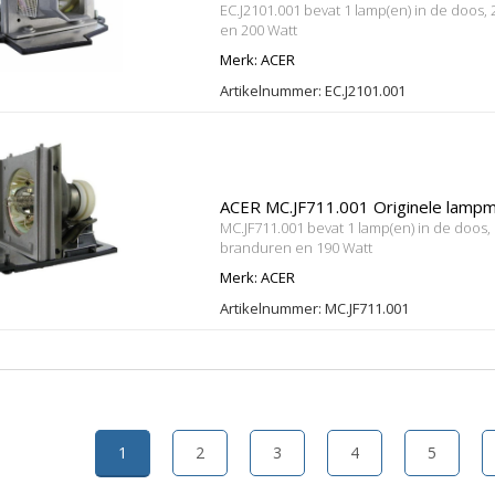
EC.J2101.001 bevat 1 lamp(en) in de doos
en 200 Watt
Merk: ACER
Artikelnummer: EC.J2101.001
ACER MC.JF711.001 Originele lamp
MC.JF711.001 bevat 1 lamp(en) in de doos,
branduren en 190 Watt
Merk: ACER
Artikelnummer: MC.JF711.001
1
2
3
4
5