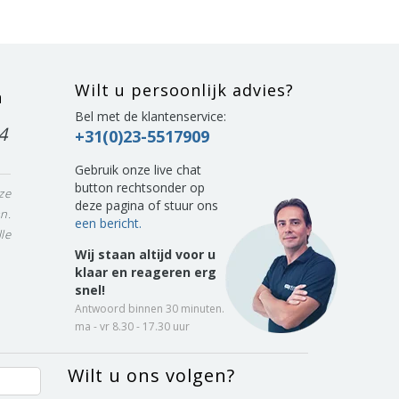
Wilt u persoonlijk advies?
n
Bel met de klantenservice:
4
+31(0)23-5517909
Gebruik onze live chat
button rechtsonder op
ze
deze pagina of stuur ons
n.
een bericht.
le
Wij staan altijd voor u
klaar en reageren erg
snel!
Antwoord binnen 30 minuten.
ma - vr 8.30 - 17.30 uur
Wilt u ons volgen?