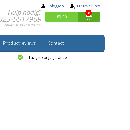
Inloggen
Nieuwe Klant
Hulp nodig?
0
€0,00
023-5517909
Ma-vr: 8.30 - 18.00 uur
Productreviews
Contact
Laagste prijs garantie